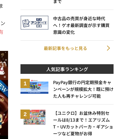
まで
ま
中古品の売買が身近な時代
ャン
へ！ゲオ最新調査が示す購買
有
意識の変化
最新記事をもっと見る
人気記事ランキング
PayPay銀行の円定期預金キャ
ンペーンが規模拡大！既に預け
た人も再チャレンジ可能
【ユニクロ】お盆休み特別セ
ールは8/13まで！エアリズム
T・UVカットパーカ・ギアショ
ーツなど夏物がお得