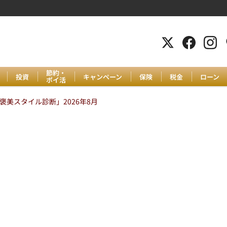
節約・
投資
キャンペーン
保険
税金
ローン
ポイ活
美スタイル診断」2026年8月