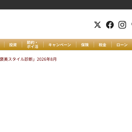
節約・
投資
キャンペーン
保険
税金
ローン
ポイ活
美スタイル診断」2026年8月