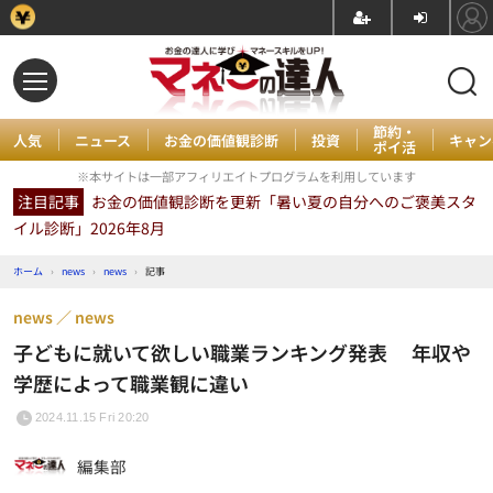
節約・
人気
ニュース
お金の価値観診断
投資
キャン
ポイ活
※本サイトは一部アフィリエイトプログラムを利用しています
注目記事
お金の価値観診断を更新「暑い夏の自分へのご褒美スタ
イル診断」2026年8月
ホーム
›
news
›
news
›
記事
news
news
子どもに就いて欲しい職業ランキング発表 年収や
学歴によって職業観に違い
2024.11.15 Fri 20:20
編集部