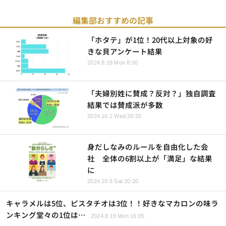
編集部おすすめの記事
「ホタテ」が1位！20代以上対象の好
きな貝アンケート結果
2024.8.19 Mon 8:00
「夫婦別姓に賛成？反対？」独自調査
結果では賛成派が多数
2024.10.2 Wed 20:20
身だしなみのルールを自由化した会
社 全体の6割以上が「満足」な結果
に
2024.10.5 Sat 20:20
キャラメルは5位、ピスタチオは3位！！好きなマカロンの味ラ
ンキング堂々の1位は…
2024.8.19 Mon 16:05