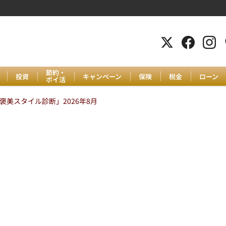
節約・
投資
キャンペーン
保険
税金
ローン
ポイ活
美スタイル診断」2026年8月