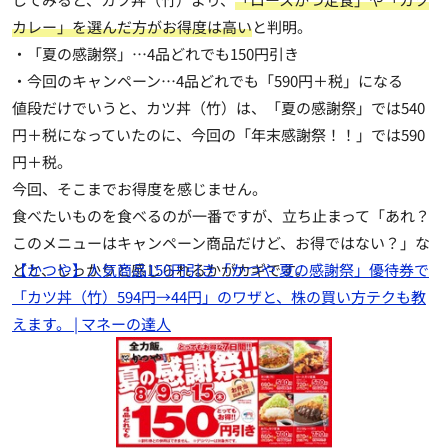
カレー」を選んだ方がお得度は高い
と判明。
・「夏の感謝祭」…4品どれでも150円引き
・今回のキャンペーン…4品どれでも「590円＋税」になる
値段だけでいうと、カツ丼（竹）は、「夏の感謝祭」では540
円＋税になっていたのに、今回の「年末感謝祭！！」では590
円＋税。
今回、そこまでお得度を感じません。
食べたいものを食べるのが一番ですが、立ち止まって「あれ？
このメニューはキャンペーン商品だけど、お得ではない？」な
どと、しっかりと感じられるかがカギです。
【かつや】人気商品150円引き「かつや 夏の感謝祭」優待券で
「カツ丼（竹）594円→44円」のワザと、株の買い方テクも教
えます。 | マネーの達人