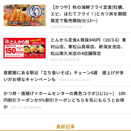
【かつや】秋の海鮮フライ定食(牡蠣、
エビ、ほたてフライ！)とカツ丼を期間
限定で販売開始(9/13～)
2024.9.11 Wed 17:05
とんから定食A 税抜840円（10/3-6）東
村山店、東松山高坂店、新潟女池店、
松山南久米店の4店舗限定
2024.10.3 Thu 6:45
首都圏にある駅近「立ち食いそば」チェーン6選 値上げが多
いがお得なキャンペーンも
2024.9.26 Thu 14:10
かつ丼・唐揚げ×ホームセンターの異色コラボ(11/11～) 100
円割引クーポンか5％割引クーポンどちらを先にもらうとお得
か
2024.11.10 Sun 6:00
最新記事