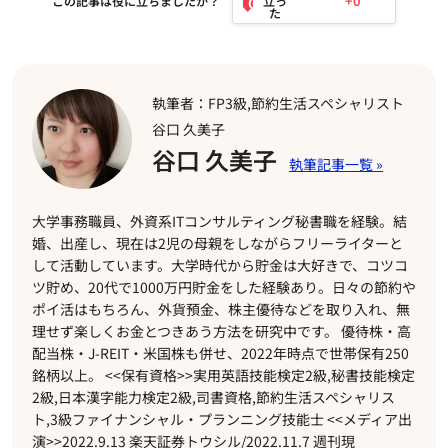
+0
この記事は役に立ちましたか？
執筆者：FP3級,節約生活スペシャリスト
谷口 久美子
谷口 久美子
大学事務職員、外資系ITコンサルティング秘書職を経験。結
婚、出産し、現在は2児の母親をしながらフリーライターと
して活動しています。大学時代から貯金は大好きで、コツコ
ツ貯め、20代で1000万円貯金をした経験あり。日々の節約や
ポイ活はもちろん、外貨預金、株主優待などを取り入れ、無
理せず楽しくお金とつきあう方法を研究中です。 優待株・高
配当株・J-REIT・米国株も併せ、2022年時点で世帯保有250
銘柄以上。 <<保有資格>>実用英語技能検定2級,秘書技能検定
2級,日本漢字能力検定2級,司書資格,節約生活スペシャリス
ト,3級ファイナンシャル・プランニング技能士 <<メディア出
演>>2022.9.13 楽天証券トウシル/2022.11.7 週刊現