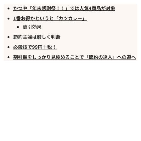
かつや「年末感謝祭！！」では人気4商品が対象
1番お得かというと「カツカレー」
値引効果
節約主婦は厳しく判断
必殺技で99円＋税！
割引額をしっかり見極めることで「節約の達人」への道へ