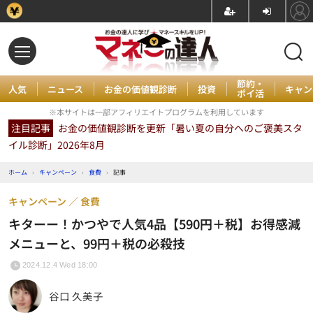
節約・
人気
ニュース
お金の価値観診断
投資
キャン
ポイ活
※本サイトは一部アフィリエイトプログラムを利用しています
注目記事
お金の価値観診断を更新「暑い夏の自分へのご褒美スタ
イル診断」2026年8月
ホーム
›
キャンペーン
›
食費
›
記事
キャンペーン
食費
キターー！かつやで人気4品【590円＋税】お得感減
メニューと、99円＋税の必殺技
2024.12.4 Wed 18:00
谷口 久美子