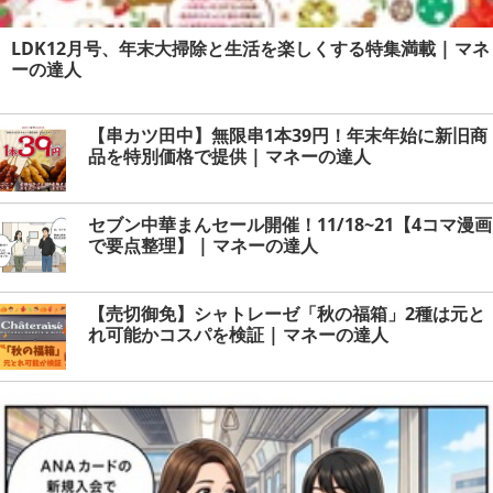
LDK12月号、年末大掃除と生活を楽しくする特集満載 | マネ
ーの達人
【串カツ田中】無限串1本39円！年末年始に新旧商
品を特別価格で提供 | マネーの達人
セブン中華まんセール開催！11/18~21【4コマ漫画
で要点整理】 | マネーの達人
【売切御免】シャトレーゼ「秋の福箱」2種は元と
れ可能かコスパを検証 | マネーの達人