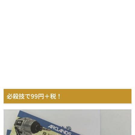
必殺技で99円＋税！