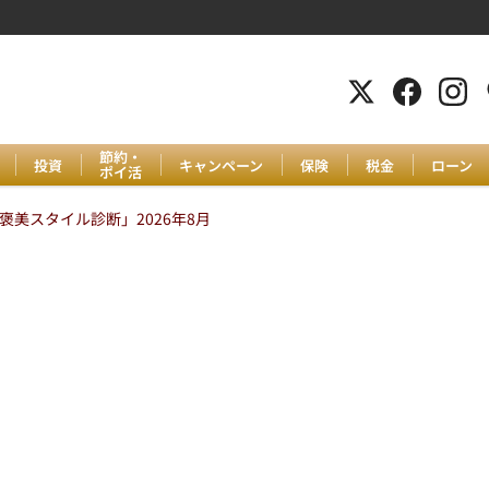
節約・
投資
キャンペーン
保険
税金
ローン
ポイ活
美スタイル診断」2026年8月