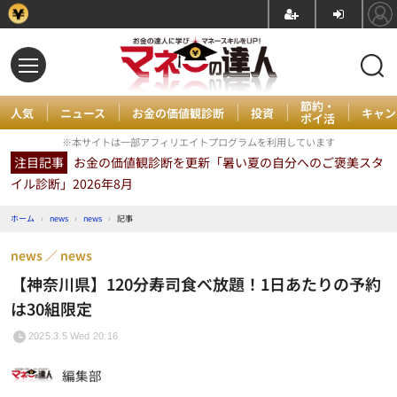
節約・
人気
ニュース
お金の価値観診断
投資
キャン
ポイ活
※本サイトは一部アフィリエイトプログラムを利用しています
注目記事
お金の価値観診断を更新「暑い夏の自分へのご褒美スタ
イル診断」2026年8月
ホーム
›
news
›
news
›
記事
news
news
【神奈川県】120分寿司食べ放題！1日あたりの予約
は30組限定
2025.3.5 Wed 20:16
編集部