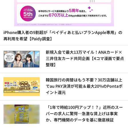
iPhone購入者の9割超が「ペイディあと払いプランApple専用」の
再利用を希望【Paidy調査】
新規入会で最大13万マイル！ANAカード×
三井住友カード共同企画【4コマ漫画で要点
整理】
韓国旅行の両替はもう不要？30万店舗以上
でau PAY決済が可能＆最大20%のPontaポ
イント還元
「1年で時給100円アップ！？」近所のスー
パーの求人に驚愕…急激な賃上げは事実
か、専門機関のデータを基に徹底検証