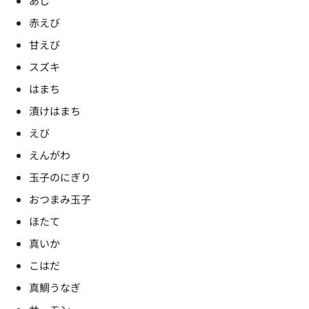
あじ
赤えび
甘えび
スズキ
はまち
漬けはまち
えび
えんがわ
玉子のにぎり
おつまみ玉子
ほたて
真いか
こはだ
真鯛うなぎ