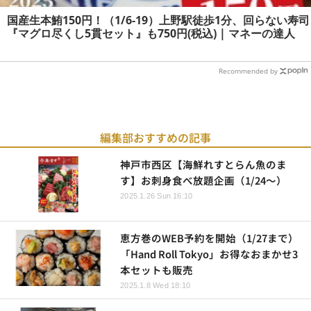
国産生本鮪150円！（1/6-19）上野駅徒歩1分、回らない寿司
『マグロ尽くし5貫セット』も750円(税込) | マネーの達人
Recommended by
編集部おすすめの記事
神戸市西区【海鮮れすとらん魚のま
す】お刺身食べ放題企画（1/24～）
2025.1.26 Sun 16:10
恵方巻のWEB予約を開始（1/27まで）
「Hand Roll Tokyo」お得なおまかせ3
本セットも販売
2025.1.8 Wed 18:10