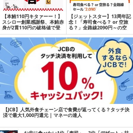
【本鮪110円キタァーー！】
【ジェットスター】13周年記
スシロー創業感謝祭、本鮪赤
念！「寿司食べる？ or 空旅
身が2貫110円の破格値で登
る？」全路線2090円～の空
場！ | マネーの達人
の旅セール、6月5日スター
ト！ | マネーの達人
【JCB】人気外食チェーン店で食費が返ってくる？タッチ決
済で最大1,000円還元 | マネーの達人
お盆に食べたい1位「寿司」、3位「デザート・甘