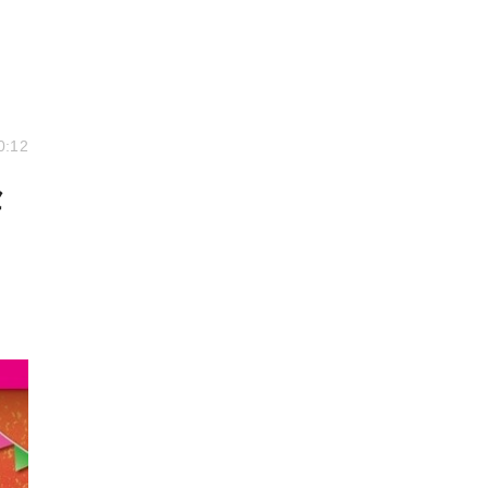
0:12
セ