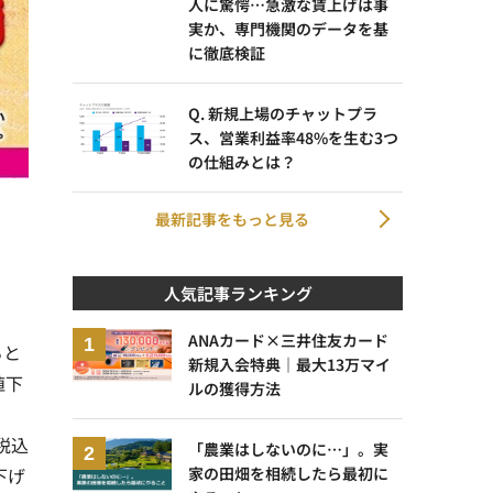
人に驚愕…急激な賃上げは事
実か、専門機関のデータを基
に徹底検証
Q. 新規上場のチャットプラ
ス、営業利益率48%を生む3つ
の仕組みとは？
最新記事をもっと見る
人気記事ランキング
ANAカード×三井住友カード
ると
新規入会特典｜最大13万マイ
値下
ルの獲得方法
税込
「農業はしないのに…」。実
下げ
家の田畑を相続したら最初に