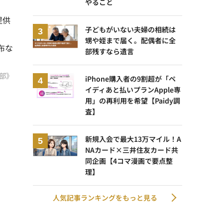
やること
提供
子どもがいない夫婦の相続は
甥や姪まで届く。配偶者に全
布な
部残すなら遺言
部》
iPhone購入者の9割超が「ペ
イディあと払いプランApple専
用」の再利用を希望【Paidy調
査】
新規入会で最大13万マイル！A
NAカード×三井住友カード共
同企画【4コマ漫画で要点整
理】
人気記事ランキングをもっと見る