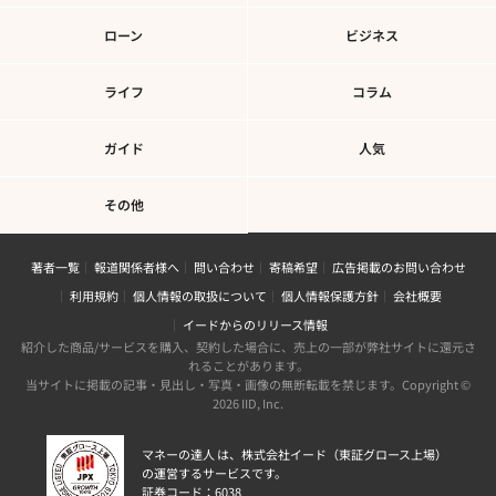
ローン
ビジネス
ライフ
コラム
ガイド
人気
その他
著者一覧
報道関係者様へ
問い合わせ
寄稿希望
広告掲載のお問い合わせ
利用規約
個人情報の取扱について
個人情報保護方針
会社概要
イードからのリリース情報
紹介した商品/サービスを購入、契約した場合に、売上の一部が弊社サイトに還元さ
れることがあります。
当サイトに掲載の記事・見出し・写真・画像の無断転載を禁じます。Copyright ©
2026 IID, Inc.
マネーの達人 は、株式会社イード（東証グロース上場）
の運営するサービスです。
証券コード：6038