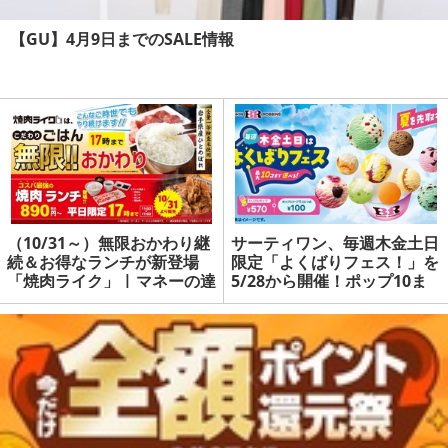
【GU】4月9日までのSALE情報
（10/31～）無限おかわり継
サーティワン、毎週木金土日
続＆お得なランチが新登場
限定「よくばりフェス！」を
「焼肉ライク」 | マネーの達
5/28から開催！ポップ10ま
人
で1コ100円で追加可能 | マ
ネーの達人