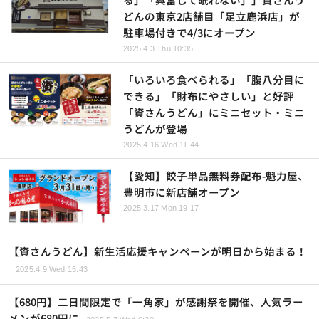
どんの東京2店舗目「足立鹿浜店」が
駐車場付きで4/3にオープン
2025.4.3 Thu 10:35
「いろいろ食べられる」「腹八分目に
できる」「財布にやさしい」と好評
「資さんうどん」にミニセット・ミニ
うどんが登場
2025.4.16 Wed 11:44
【愛知】餃子単品無料券配布-魁力屋、
豊明市に新店舗オープン
2025.3.17 Mon 19:17
【資さんうどん】新生活応援キャンペーンが明日から始まる！
2025.4.9 Wed 15:43
【680円】二日間限定で「一角家」が感謝祭を開催、人気ラー
メンが680円に