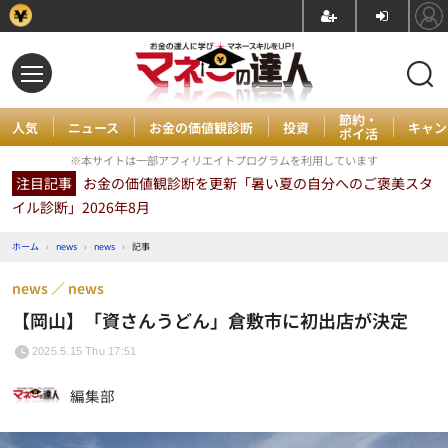
節約・
人気
ニュース
お金の価値観診断
投資
キャン
ポイ活
※本サイトは一部アフィリエイトプログラムを利用しています
注目記事
お金の価値観診断を更新「暑い夏の自分へのご褒美スタ
イル診断」2026年8月
ホーム
›
news
›
news
›
記事
news
news
【岡山】「資さんうどん」倉敷市に初出店が決定
2025.5.15 Thu 17:51
編集部