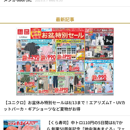
2025.5.7 Wed 6:30
最新記事
【ユニクロ】お盆休み特別セールは8/13まで！エアリズムT・UVカ
ットパーカ・ギアショーツなど夏物がお得
【くら寿司】中トロ110円の5日間は8/7か
ら 創業50周年記念「地中海本まぐろ」フェ