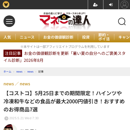
節約・
人気
ニュース
お金の価値観診断
投資
キャン
ポイ活
※本サイトは一部アフィリエイトプログラムを利用しています
注目記事
お金の価値観診断を更新「暑い夏の自分へのご褒美スタ
イル診断」2026年8月
ホーム
›
news
›
news
›
記事
news
news
【コストコ】5月25日までの期間限定！ハインツや
冷凍和牛などの食品が最大2000円値引き！おすすめ
のお得商品7選
2025.5.21 Wed 7:30