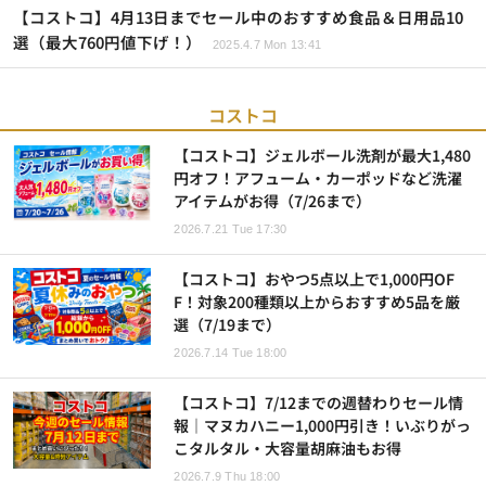
【コストコ】4月13日までセール中のおすすめ食品＆日用品10
選（最大760円値下げ！）
2025.4.7 Mon 13:41
コストコ
【コストコ】ジェルボール洗剤が最大1,480
円オフ！アフューム・カーポッドなど洗濯
アイテムがお得（7/26まで）
2026.7.21 Tue 17:30
【コストコ】おやつ5点以上で1,000円OF
F！対象200種類以上からおすすめ5品を厳
選（7/19まで）
2026.7.14 Tue 18:00
【コストコ】7/12までの週替わりセール情
報｜マヌカハニー1,000円引き！いぶりがっ
こタルタル・大容量胡麻油もお得
2026.7.9 Thu 18:00