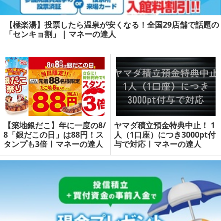
【極楽湯】投票したら温泉が安くなる！全国29店舗で話題の
「センキョ割」 | マネーの達人
【築地銀だこ】年に一度の8/
ヤマダ積立預金特典中止！ 1
8「銀だこの日」は88円！ス
人（1口座）につき3000pt付
タンプも3倍 | マネーの達人
与で対応 | マネーの達人