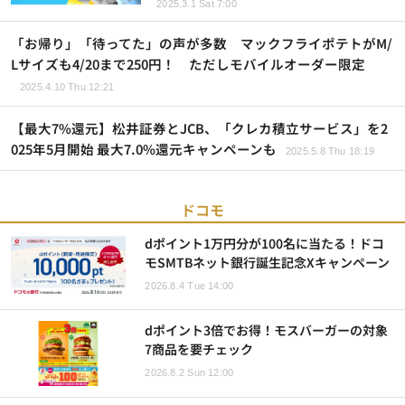
2025.3.1 Sat 7:00
「お帰り」「待ってた」の声が多数 マックフライポテトがM/
Lサイズも4/20まで250円！ ただしモバイルオーダー限定
2025.4.10 Thu 12:21
【最大7%還元】松井証券とJCB、「クレカ積立サービス」を2
025年5月開始 最大7.0%還元キャンペーンも
2025.5.8 Thu 18:19
ドコモ
dポイント1万円分が100名に当たる！ドコ
モSMTBネット銀行誕生記念Xキャンペーン
2026.8.4 Tue 14:00
dポイント3倍でお得！モスバーガーの対象
7商品を要チェック
2026.8.2 Sun 12:00