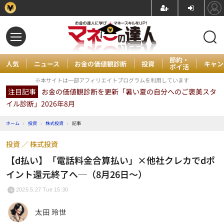
節約・
人気
ニュース
お金の価値観診断
投資
キャン
ポイ活
※本サイトは一部アフィリエイトプログラムを利用しています
注目記事
お金の価値観診断を更新「暑い夏の自分へのご褒美スタ
イル診断」2026年8月
ホーム
›
投資
›
株式投資
›
記事
投資
株式投資
【d払い】「電話料金合算払い」×他社クレカでdポ
イント還元終了へ─（8月26日～）
2025.5.27 Tue 15:30
太田 玲世