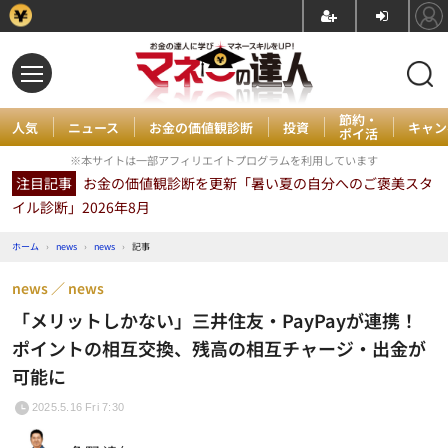
節約・
人気
ニュース
お金の価値観診断
投資
キャン
ポイ活
※本サイトは一部アフィリエイトプログラムを利用しています
注目記事
お金の価値観診断を更新「暑い夏の自分へのご褒美スタ
イル診断」2026年8月
ホーム
›
news
›
news
›
記事
news
news
「メリットしかない」三井住友・PayPayが連携！
ポイントの相互交換、残高の相互チャージ・出金が
可能に
2025.5.16 Fri 7:30