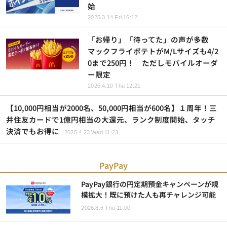
始
2025.3.14 Fri 16:12
「お帰り」「待ってた」の声が多数
マックフライポテトがM/Lサイズも4/2
0まで250円！ ただしモバイルオーダ
ー限定
2025.4.10 Thu 12:21
【10,000円相当が2000名、50,000円相当が600名】１周年！三
井住友カードで1億円相当の大還元、ランク制度開始、タッチ
決済でもお得に
2025.4.23 Wed 11:23
PayPay
PayPay銀行の円定期預金キャンペーンが規
模拡大！既に預けた人も再チャレンジ可能
2026.8.6 Thu 11:00