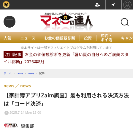
節約・
人気
ニュース
お金の価値観診断
投資
キャン
ポイ活
※本サイトは一部アフィリエイトプログラムを利用しています
注目記事
お金の価値観診断を更新「暑い夏の自分へのご褒美スタ
イル診断」2026年8月
ホーム
›
news
›
news
›
記事
news
news
【家計簿アプリZaim調査】最も利用される決済方法
は「コード決済」
2025.7.14 Mon 12:00
編集部