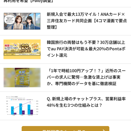
再利用を希望【Paidy調査】
新規入会で最大13万マイル！ANAカード×
三井住友カード共同企画【4コマ漫画で要点
整理】
韓国旅行の両替はもう不要？30万店舗以上
でau PAY決済が可能＆最大20%のPontaポ
イント還元
「1年で時給100円アップ！？」近所のスー
パーの求人に驚愕…急激な賃上げは事実
か、専門機関のデータを基に徹底検証
Q. 新規上場のチャットプラス、営業利益率
48%を生む3つの仕組みとは？