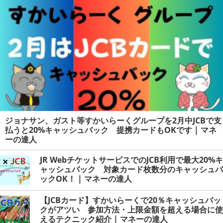
人
ジョナサン、ガスト等すかいらーくグループを2月中JCBで支
払うと20%キャッシュバック 提携カードもOKです | マネ
ーの達人
JR WebチケットサービスでのJCB利用で最大20%キ
ャッシュバック 対象カード枚数分のキャッシュバ
ックOK！ | マネーの達人
【JCBカード】すかいらーくで20％キャッシュバッ
クがアツい 参加方法・上限金額を超える場合に使
えるテクニック紹介 | マネーの達人