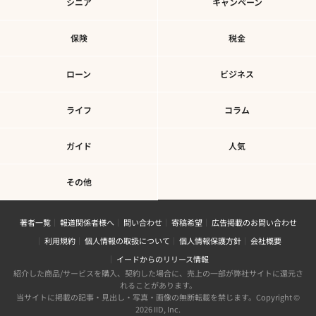
シニア
キャンペーン
保険
税金
ローン
ビジネス
ライフ
コラム
ガイド
人気
その他
著者一覧
報道関係者様へ
問い合わせ
寄稿希望
広告掲載のお問い合わせ
利用規約
個人情報の取扱について
個人情報保護方針
会社概要
イードからのリリース情報
紹介した商品/サービスを購入、契約した場合に、売上の一部が弊社サイトに還元さ
れることがあります。
当サイトに掲載の記事・見出し・写真・画像の無断転載を禁じます。Copyright ©
2026 IID, Inc.