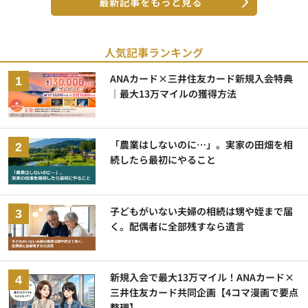
最新記事をもっと見る
人気記事ランキング
ANAカード×三井住友カード新規入会特典
｜最大13万マイルの獲得方法
「農業はしないのに…」。実家の田畑を相
続したら最初にやること
子どもがいない夫婦の相続は甥や姪まで届
く。配偶者に全部残すなら遺言
新規入会で最大13万マイル！ANAカード×
三井住友カード共同企画【4コマ漫画で要点
整理】