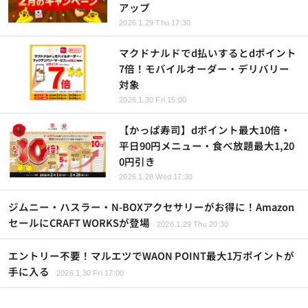
アップ
2026.1.29 Thu 17:30
マクドナルドでd払いするとdポイント
7倍！モバイルオーダー・デリバリー
対象
2026.1.30 Fri 15:00
【かっぱ寿司】dポイント最大10倍・
平日90円メニュー・食べ放題最大1,20
0円引き
2026.1.28 Wed 17:30
ジムニー・ハスラー・N-BOXアクセサリーがお得に！Amazon
セールにCRAFT WORKSが登場
2026.1.29 Thu 20:30
エントリー不要！マルエツでWAON POINT最大1万ポイントが
手に入る
2026.1.30 Fri 17:00