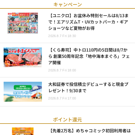
キャンペーン
【ユニクロ】お盆休み特別セールは8/13ま
で！エアリズムT・UVカットパーカ・ギア
ショーツなど夏物がお得
2026.8.7 Fri 18:30
【くら寿司】中トロ110円の5日間は8/7か
ら 創業50周年記念「地中海本まぐろ」フェ
ア開催
2026.8.7 Fri 18:00
大和証券で投信積立デビューすると現金プ
レゼント！9/30まで
2026.8.7 Fri 17:00
ポイント還元
【先着2万名】めちゃコミック初回利用者は