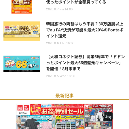
使ったポイントが全額戻ってくる
2026.8.7 Fri 14:00
韓国旅行の両替はもう不要？30万店舗以上
でau PAY決済が可能＆最大20%のPontaポ
イント還元
2026.8.6 Thu 16:00
【大和コネクト証券】開業6周年で「ドドン
っとポイント最大66倍還元キャンペーン」
を開催！8月末まで
2026.8.5 Wed 18:30
最新記事