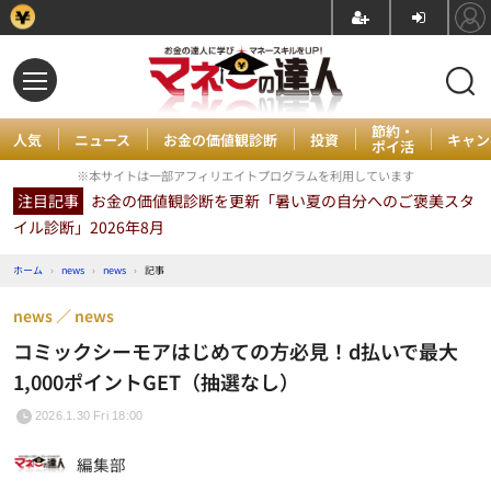
節約・
人気
ニュース
お金の価値観診断
投資
キャン
ポイ活
※本サイトは一部アフィリエイトプログラムを利用しています
注目記事
お金の価値観診断を更新「暑い夏の自分へのご褒美スタ
イル診断」2026年8月
ホーム
›
news
›
news
›
記事
news
news
コミックシーモアはじめての方必見！d払いで最大
1,000ポイントGET（抽選なし）
2026.1.30 Fri 18:00
編集部