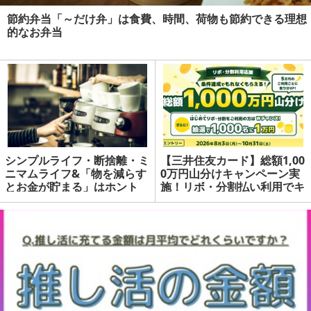
節約弁当「～だけ弁」は食費、時間、荷物も節約できる理想
的なお弁当
シンプルライフ・断捨離・ミ
【三井住友カード】総額1,00
ニマムライフ&「物を減らす
0万円山分けキャンペーン実
とお金が貯まる」はホント
施！リボ・分割払い利用でキ
か？
ャッシュバック | マネーの達
人