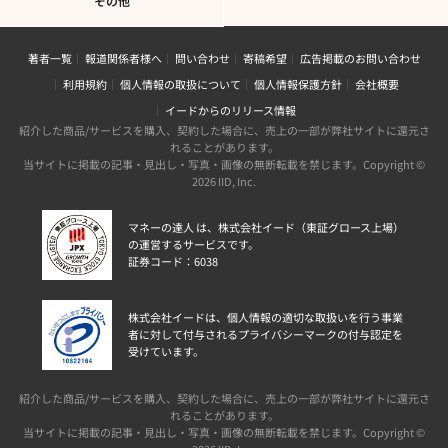
その他
著者一覧
報道関係者様へ
問い合わせ
寄稿希望
広告掲載のお問い合わせ
利用規約
個人情報の取扱について
個人情報保護方針
会社概要
イードからのリリース情報
紹介した商品/サービスを購入、契約した場合に、売上の一部が弊社サイトに還元さ
れることがあります。
当サイトに掲載の記事・見出し・写真・画像の無断転載を禁じます。Copyright ©
2026 IID, Inc.
マネーの達人 は、株式会社イード（東証グロース上場）
の運営するサービスです。
証券コード：6038
株式会社イードは、個人情報の適切な取扱いを行う事業
者に対して付与されるプライバシーマークの付与認定を
受けています。
紹介した商品/サービスを購入、契約した場合に、売上の一部が弊社サイトに還元さ
れることがあります。
当サイトに掲載の記事・見出し・写真・画像の無断転載を禁じます。Copyright ©