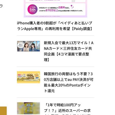
ラ
iPhone購入者の9割超が「ペイディあと払いプ
ランApple専用」の再利用を希望【Paidy調査】
新規入会で最大13万マイル！A
NAカード×三井住友カード共
同企画【4コマ漫画で要点整
理】
韓国旅行の両替はもう不要？3
0万店舗以上でau PAY決済が可
能＆最大20%のPontaポイン
ト還元
「1年で時給100円アッ
プ！？」近所のスーパーの求