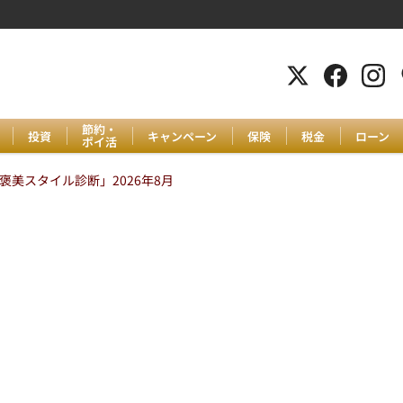
節約・
投資
キャンペーン
保険
税金
ローン
ポイ活
美スタイル診断」2026年8月