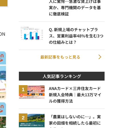
人に驚愕…急激な賃上げは事
実か、専門機関のデータを基
に徹底検証
Q. 新規上場のチャットプラ
ON
ス、営業利益率48%を生む3つ
の仕組みとは？
最新記事をもっと見る
人気記事ランキング
ANAカード×三井住友カード
新規入会特典｜最大13万マイ
ルの獲得方法
「農業はしないのに…」。実
家の田畑を相続したら最初に