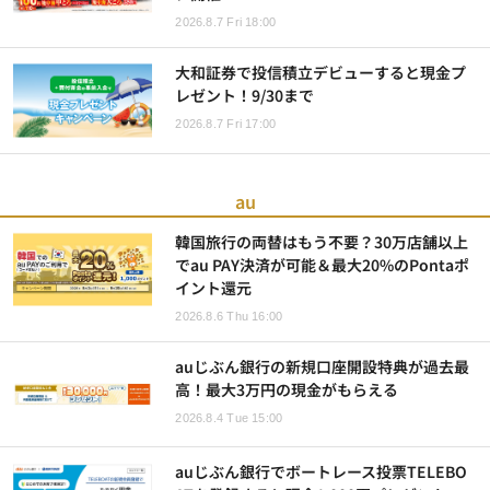
2026.8.7 Fri 18:00
大和証券で投信積立デビューすると現金プ
レゼント！9/30まで
2026.8.7 Fri 17:00
au
韓国旅行の両替はもう不要？30万店舗以上
でau PAY決済が可能＆最大20%のPontaポ
イント還元
2026.8.6 Thu 16:00
auじぶん銀行の新規口座開設特典が過去最
高！最大3万円の現金がもらえる
2026.8.4 Tue 15:00
auじぶん銀行でボートレース投票TELEBO