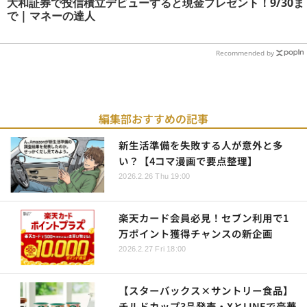
大和証券で投信積立デビューすると現金プレゼント！9/30ま
で | マネーの達人
Recommended by
編集部おすすめの記事
新生活準備を失敗する人が意外と多
い？【4コマ漫画で要点整理】
2026.2.26 Thu 19:00
楽天カード会員必見！セブン利用で1
万ポイント獲得チャンスの新企画
2026.2.27 Fri 18:00
【スターバックス×サントリー食品】
チルドカップ3品発売・XとLINEで豪華