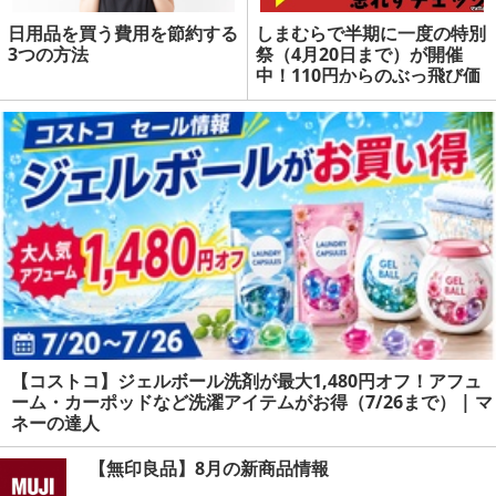
日用品を買う費用を節約する
しまむらで半期に一度の特別
3つの方法
祭（4月20日まで）が開催
中！110円からのぶっ飛び価
格で今すぐ使える人気アイテ
ムが大放出！ | マネーの達人
【コストコ】ジェルボール洗剤が最大1,480円オフ！アフュ
ーム・カーポッドなど洗濯アイテムがお得（7/26まで） | マ
ネーの達人
【無印良品】8月の新商品情報