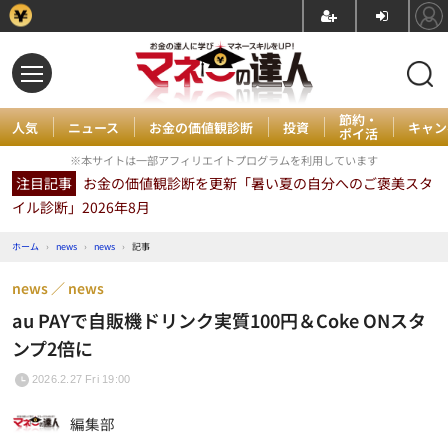
節約・
人気
ニュース
お金の価値観診断
投資
キャン
ポイ活
※本サイトは一部アフィリエイトプログラムを利用しています
注目記事
お金の価値観診断を更新「暑い夏の自分へのご褒美スタ
イル診断」2026年8月
ホーム
›
news
›
news
›
記事
news
news
au PAYで自販機ドリンク実質100円＆Coke ONスタ
ンプ2倍に
2026.2.27 Fri 19:00
編集部