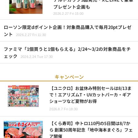
プレゼント企画も
2026.2.27 Fri 15:00
ローソン限定dポイント企画！対象商品購入で毎月20ptプレゼ
ント
2026.2.27 Fri 11:30
ファミマ「1個買うと1個もらえる」2/24～3/2の対象商品をチ
ェック
2026.2.24 Tue 17:30
キャンペーン
【ユニクロ】お盆休み特別セールは8/13ま
で！エアリズムT・UVカットパーカ・ギア
ショーツなど夏物がお得
2026.8.7 Fri 18:30
【くら寿司】中トロ110円の5日間は8/7か
ら 創業50周年記念「地中海本まぐろ」フェ
ア開催