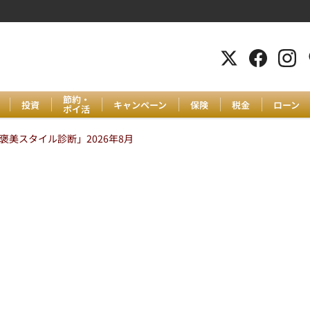
節約・
投資
キャンペーン
保険
税金
ローン
ポイ活
美スタイル診断」2026年8月