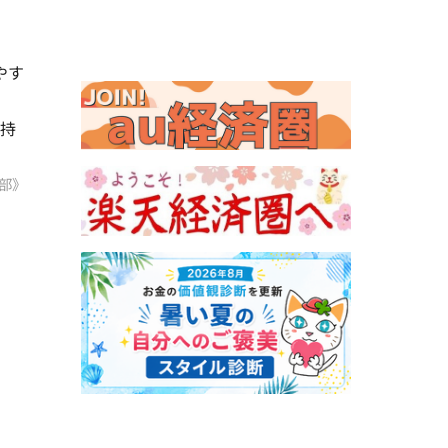
やす
支持
部》