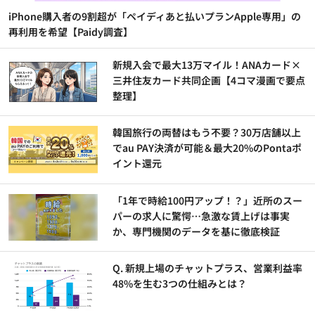
iPhone購入者の9割超が「ペイディあと払いプランApple専用」の
再利用を希望【Paidy調査】
新規入会で最大13万マイル！ANAカード×
三井住友カード共同企画【4コマ漫画で要点
整理】
韓国旅行の両替はもう不要？30万店舗以上
でau PAY決済が可能＆最大20%のPontaポ
イント還元
「1年で時給100円アップ！？」近所のスー
パーの求人に驚愕…急激な賃上げは事実
か、専門機関のデータを基に徹底検証
Q. 新規上場のチャットプラス、営業利益率
48%を生む3つの仕組みとは？