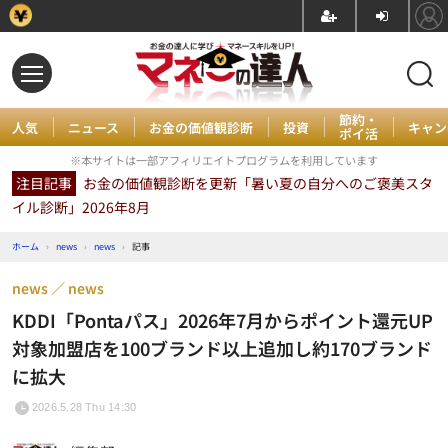
節約・
人気
ニュース
お金の価値観診断
投資
キャン
ポイ活
※本サイトは一部アフィリエイトプログラムを利用しています
注目記事
お金の価値観診断を更新「暑い夏の自分へのご褒美スタ
イル診断」2026年8月
ホーム
›
news
›
news
›
記事
news
news
KDDI「Pontaパス」2026年7月からポイント還元UP
対象加盟店を100ブランド以上追加し約170ブランド
に拡大
2026.5.28 Thu 14:30