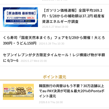
【ガソリン価格速報】全国平均169.2
円・5/28からの補助額は37.2円 経産省
資源エネルギー庁調査
2026.5.27 Wed 19:00
くら寿司「国産天然本まぐろ」フェアを5/29から開催！大とろ
390円・うどん150円
2026.5.28 Thu 10:30
セブンイレブンが夕方限定タイムセール！レジ横揚げ物が半額
に 6/3～6
2026.5.27 Wed 15:00
ポイント還元
韓国旅行の両替はもう不要？30万店舗以上
でau PAY決済が可能＆最大20%のPontaポ
イント還元
2026.8.6 Thu 16:00