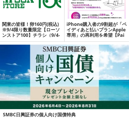
関東の皆様！卵160円(税込)
iPhone購入者の9割超が「ペ
※9/4限り数量限定【ローソ
イディあと払いプランApple
ンストア100】チラシ（9/4-
専用」の再利用を希望【Pai
9/7） | マネーの達人
dy調査】 | マネーの達人
SMBC日興証券の個人向け国債特典