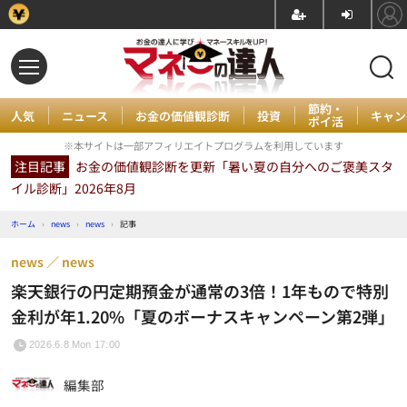
節約・
人気
ニュース
お金の価値観診断
投資
キャン
ポイ活
※本サイトは一部アフィリエイトプログラムを利用しています
注目記事
お金の価値観診断を更新「暑い夏の自分へのご褒美スタ
イル診断」2026年8月
ホーム
›
news
›
news
›
記事
news
news
楽天銀行の円定期預金が通常の3倍！1年もので特別
金利が年1.20%「夏のボーナスキャンペーン第2弾」
2026.6.8 Mon 17:00
編集部