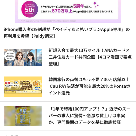
iPhone購入者の9割超が「ペイディあと払いプランApple専用」の
再利用を希望【Paidy調査】
新規入会で最大13万マイル！ANAカード×
三井住友カード共同企画【4コマ漫画で要点
整理】
韓国旅行の両替はもう不要？30万店舗以上
でau PAY決済が可能＆最大20%のPontaポ
イント還元
「1年で時給100円アップ！？」近所のスー
パーの求人に驚愕…急激な賃上げは事実
か、専門機関のデータを基に徹底検証