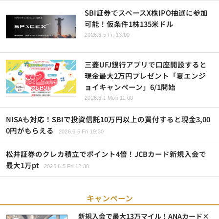
SBI証券でスペースX株IPO抽選に参加
可能！仮条件1株135米ドル
2026.6.5 Fri 13:00
三菱UFJ銀行アプリで口座開設すると
現金最大2万円プレゼント「夏エンジ
ョイキャンペーン」6/1開始
2026.6.1 Mon 11:00
NISAも対応！SBIで投資信託10万円以上の買付すると現金3,00
0円がもらえる
2026.6.5 Fri 19:30
松井証券のクレカ積立でポイント4倍！JCBカード新規入会で
最大1万pt
2026.6.5 Fri 12:30
キャンペーン
新規入会で最大13万マイル！ANAカード×