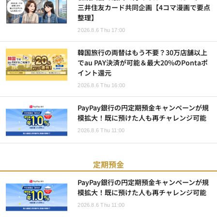
三井住友カード共同企画【4コマ漫画で要点
整理】
2026.8.6 Thu 17:00
韓国旅行の両替はもう不要？30万店舗以上
でau PAY決済が可能＆最大20%のPontaポ
イント還元
2026.8.6 Thu 16:00
PayPay銀行の円定期預金キャンペーンが規
模拡大！既に預けた人も再チャレンジ可能
2026.8.6 Thu 11:00
定期預金
PayPay銀行の円定期預金キャンペーンが規
模拡大！既に預けた人も再チャレンジ可能
2026.8.6 Thu 11:00