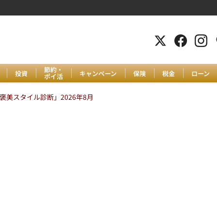
節約・
投資
キャンペーン
保険
税金
ローン
ポイ活
美スタイル診断」2026年8月