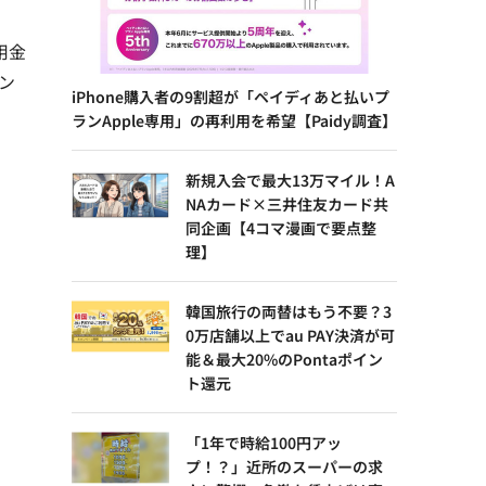
用金
ン
iPhone購入者の9割超が「ペイディあと払いプ
ランApple専用」の再利用を希望【Paidy調査】
新規入会で最大13万マイル！A
NAカード×三井住友カード共
同企画【4コマ漫画で要点整
理】
韓国旅行の両替はもう不要？3
0万店舗以上でau PAY決済が可
能＆最大20%のPontaポイン
ト還元
「1年で時給100円アッ
プ！？」近所のスーパーの求