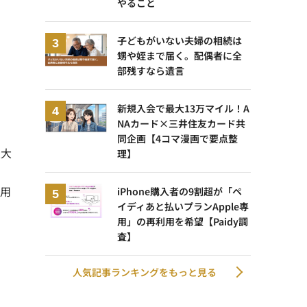
やること
子どもがいない夫婦の相続は
甥や姪まで届く。配偶者に全
部残すなら遺言
新規入会で最大13万マイル！A
NAカード×三井住友カード共
同企画【4コマ漫画で要点整
最大
理】
利用
iPhone購入者の9割超が「ペ
イディあと払いプランApple専
用」の再利用を希望【Paidy調
査】
人気記事ランキングをもっと見る