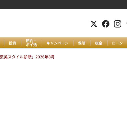
節約・
投資
キャンペーン
保険
税金
ローン
ポイ活
美スタイル診断」2026年8月