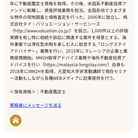
年に不動産鑑定士資格を取得。その後、米国系不動産投資フ
ァンドに転職し、資産評価業務を担当。全国各地でさまざま
な物件の現地調査と価格査定を行った。2006年に独立し、株
式会社タイ・バリュエーション・サービシーズ
（http://www.valuation.co.jp/）を設立。1,000件以上の評価
実績を有し特に相続や訴訟に関連する案件を得意とする。海
外事業では滞在型余暇を楽しむ人に助言する「ロングステイ
アドバイザー」業務を行い、2015年にマレーシアの企業と業
務提携開始。MM2H取得アドバイス業務や海外不動産投資ア
ドバイスを行い（https://malaysia-longstay.com/）自身も
2018年にMM2Hを取得。元愛知大学非常勤講師で現在セミナ
ー活動もしながら各種WEBメディアに記事提供を行う。
＜保有資格＞：不動産鑑定士
寄稿者にメッセージを送る