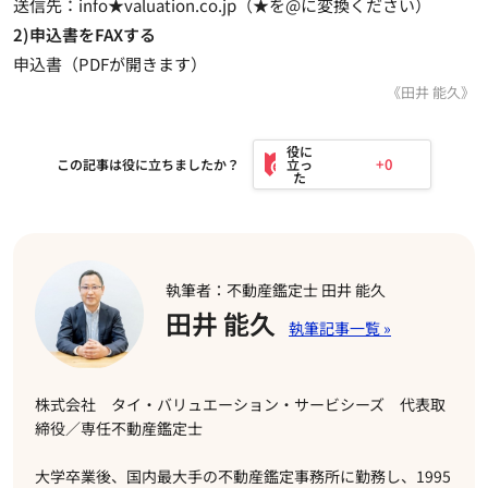
送信先：info★valuation.co.jp（★を@に変換ください）
2)申込書をFAXする
申込書（PDFが開きます）
《田井 能久》
+0
この記事は役に立ちましたか？
執筆者：不動産鑑定士 田井 能久
田井 能久
株式会社 タイ・バリュエーション・サービシーズ 代表取
締役／専任不動産鑑定士
大学卒業後、国内最大手の不動産鑑定事務所に勤務し、1995