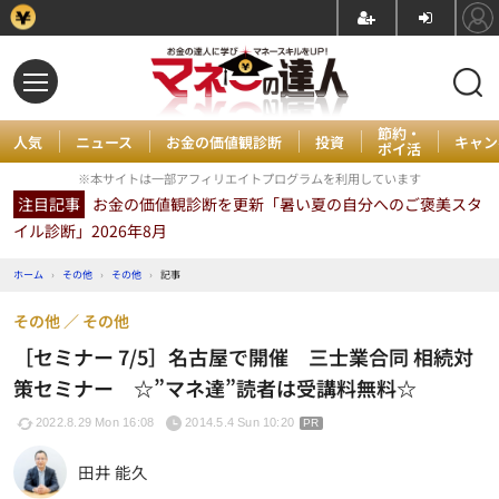
節約・
人気
ニュース
お金の価値観診断
投資
キャン
ポイ活
※本サイトは一部アフィリエイトプログラムを利用しています
注目記事
お金の価値観診断を更新「暑い夏の自分へのご褒美スタ
イル診断」2026年8月
ホーム
›
その他
›
その他
›
記事
その他
その他
［セミナー 7/5］名古屋で開催 三士業合同 相続対
策セミナー ☆”マネ達”読者は受講料無料☆
2022.8.29 Mon 16:08
2014.5.4 Sun 10:20
PR
田井 能久