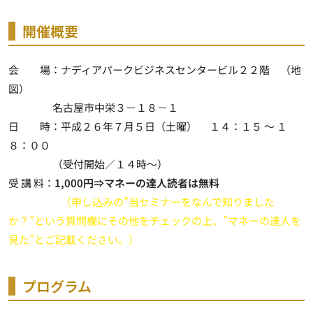
開催概要
会 場：ナディアパークビジネスセンタービル２２階 （地
図）
名古屋市中栄３－１８－１
日 時：平成２６年７月５日（土曜） １４：１５ ～ １
８：００
（受付開始／１４時～）
受 講 料：
1,000円⇒マネーの達人読者は無料
（申し込みの”当セミナーをなんで知りました
か？”という質問欄にその他をチェックの上、”マネーの達人を
見た”とご記載ください。）
プログラム