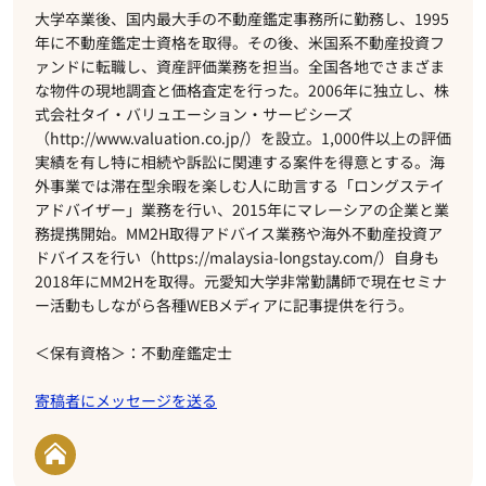
大学卒業後、国内最大手の不動産鑑定事務所に勤務し、1995
年に不動産鑑定士資格を取得。その後、米国系不動産投資フ
ァンドに転職し、資産評価業務を担当。全国各地でさまざま
な物件の現地調査と価格査定を行った。2006年に独立し、株
式会社タイ・バリュエーション・サービシーズ
（http://www.valuation.co.jp/）を設立。1,000件以上の評価
実績を有し特に相続や訴訟に関連する案件を得意とする。海
外事業では滞在型余暇を楽しむ人に助言する「ロングステイ
アドバイザー」業務を行い、2015年にマレーシアの企業と業
務提携開始。MM2H取得アドバイス業務や海外不動産投資ア
ドバイスを行い（https://malaysia-longstay.com/）自身も
2018年にMM2Hを取得。元愛知大学非常勤講師で現在セミナ
ー活動もしながら各種WEBメディアに記事提供を行う。
＜保有資格＞：不動産鑑定士
寄稿者にメッセージを送る