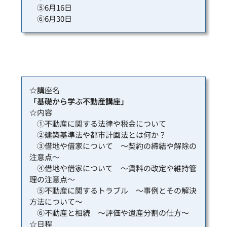
⑤6月16日
⑥6月30日
☆講座名
「基礎から学ぶ不動産講座」
☆内容
①不動産に関する法律や税金について
②建築基準法や都市計画法とは何か？
③借地や借家について ～契約の締結や解除の
注意点～
④借地や借家について ～賃料の改定や維持管
理の注意点～
⑤不動産に関するトラブル ～事例とその解決
方法について～
⑥不動産と相続 ～評価や遺産分割の仕方～
☆日程