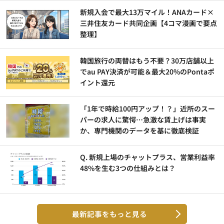
新規入会で最大13万マイル！ANAカード×
三井住友カード共同企画【4コマ漫画で要点
整理】
韓国旅行の両替はもう不要？30万店舗以上
でau PAY決済が可能＆最大20%のPontaポ
イント還元
「1年で時給100円アップ！？」近所のスー
パーの求人に驚愕…急激な賃上げは事実
か、専門機関のデータを基に徹底検証
Q. 新規上場のチャットプラス、営業利益率
48%を生む3つの仕組みとは？
最新記事をもっと見る