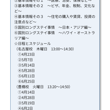
②基本情報その１ ～医療、治安、保険など～
③基本情報その２ ～ビザ、年金、税制、文化な
ど～
④基本情報その３ ～住宅の購入や賃貸、投資の
注意点など～
⑤国別ロングステイ事情 ～日本・アジア編～
⑥国別ロングステイ事情 ～ハワイ・オーストラ
リア編～
☆日程とスケジュール
（名古屋校 木曜日 13:00～14:30）
①4月23日
②5月7日
③5月14日
④5月28日
⑤6月11日
⑥6月25日
（豊橋校 火曜日 13:20～14:50）
①4月14日
②4月28日
③5月19日
④6月2日