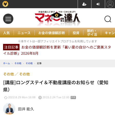
節約・
人気
ニュース
お金の価値観診断
投資
キャン
ポイ活
※本サイトは一部アフィリエイトプログラムを利用しています
注目記事
お金の価値観診断を更新「暑い夏の自分へのご褒美スタ
イル診断」2026年8月
ホーム
›
その他
›
その他
›
記事
その他
その他
[講座]ロングステイ＆不動産講座のお知らせ（愛知
県）
2022.8.29 Mon 16:08
2015.2.24 Tue 12:00
PR
田井 能久