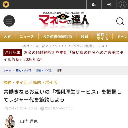
節約・
人気
ニュース
お金の価値観診断
投資
キャン
ポイ活
※本サイトは一部アフィリエイトプログラムを利用しています
注目記事
お金の価値観診断を更新「暑い夏の自分へのご褒美スタ
イル診断」2026年8月
ホーム
›
節約・ポイ活
›
節約・ポイ活
›
記事
節約・ポイ活
節約・ポイ活
共働きならお互いの「福利厚生サービス」を把握し
てレジャー代を節約しよう
2019.1.25 Fri 13:22
2015.8.5 Wed 7:55
山内 理恵