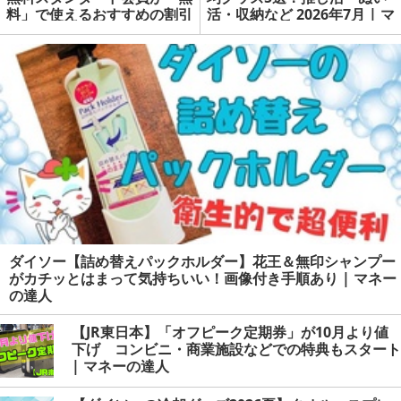
料」で使えるおすすめの割引
活・収納など 2026年7月 | マ
サービス | マネーの達人
ネーの達人
ダイソー【詰め替えパックホルダー】花王＆無印シャンプー
がカチッとはまって気持ちいい！画像付き手順あり | マネー
の達人
【JR東日本】「オフピーク定期券」が10月より値
下げ コンビニ・商業施設などでの特典もスタート
| マネーの達人