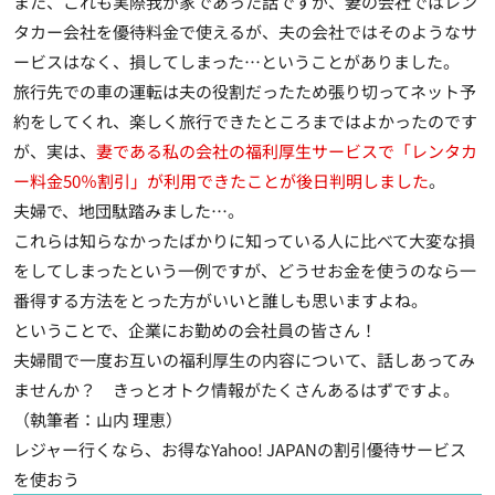
また、これも実際我が家であった話ですが、妻の会社ではレン
タカー会社を優待料金で使えるが、夫の会社ではそのようなサ
ービスはなく、損してしまった…ということがありました。
旅行先での車の運転は夫の役割だったため張り切ってネット予
約をしてくれ、楽しく旅行できたところまではよかったのです
が、実は、
妻である私の会社の福利厚生サービスで「レンタカ
ー料金50％割引」が利用できたことが後日判明しました
。
夫婦で、地団駄踏みました…。
これらは知らなかったばかりに知っている人に比べて大変な損
をしてしまったという一例ですが、どうせお金を使うのなら一
番得する方法をとった方がいいと誰しも思いますよね。
ということで、企業にお勤めの会社員の皆さん！
夫婦間で一度お互いの福利厚生の内容について、話しあってみ
ませんか？ きっとオトク情報がたくさんあるはずですよ。
（執筆者：山内 理恵）
レジャー行くなら、お得なYahoo! JAPANの割引優待サービス
を使おう