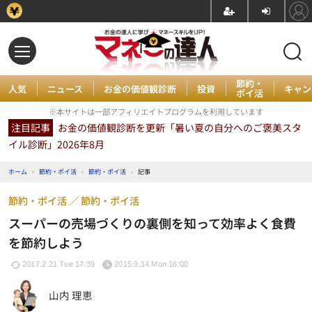
節約・
人気
ニュース
お金の価値観診断
投資
キャン
ポイ活
※本サイトは一部アフィリエイトプログラムを利用しています
注目記事
お金の価値観診断を更新「暑い夏の自分へのご褒美スタ
イル診断」2026年8月
ホーム
›
節約・ポイ活
›
節約・ポイ活
›
記事
節約・ポイ活
節約・ポイ活
スーパーの売場づくりの裏側を知って効率よく食費
を節約しよう
2017.2.21 Tue 17:39
2015.9.14 Mon 16:00
山内 理恵