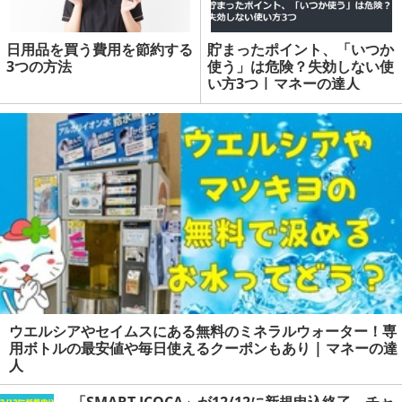
日用品を買う費用を節約する
貯まったポイント、「いつか
3つの方法
使う」は危険？失効しない使
い方3つ | マネーの達人
ウエルシアやセイムスにある無料のミネラルウォーター！専
用ボトルの最安値や毎日使えるクーポンもあり | マネーの達
人
「SMART ICOCA」が12/12に新規申込終了 チャ