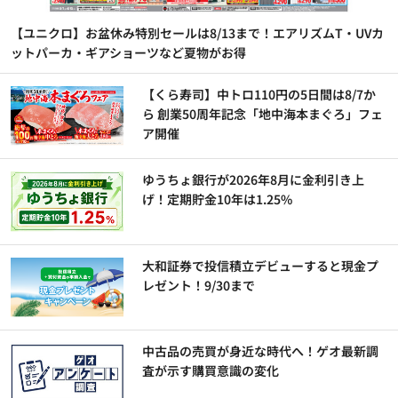
【ユニクロ】お盆休み特別セールは8/13まで！エアリズムT・UVカ
ットパーカ・ギアショーツなど夏物がお得
【くら寿司】中トロ110円の5日間は8/7か
ら 創業50周年記念「地中海本まぐろ」フェ
ア開催
ゆうちょ銀行が2026年8月に金利引き上
げ！定期貯金10年は1.25%
大和証券で投信積立デビューすると現金プ
レゼント！9/30まで
中古品の売買が身近な時代へ！ゲオ最新調
査が示す購買意識の変化