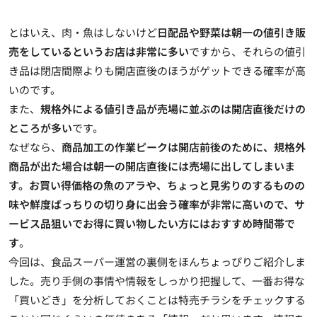
とはいえ、肉・魚はしないけど
日配品や野菜は朝一の値引き販
売をしているというお店は非常に多い
ですから、それらの値引
き品は閉店間際よりも開店直後のほうがゲットできる確率が高
いのです。
また、
規格外による値引き品が売場に並ぶのは開店直後だけの
ところが多い
です。
なぜなら、
商品加工の作業ピークは開店前後のために、規格外
商品が出た場合は朝一の開店直後には売場に出してしまいま
す。お買い得価格の魚のアラや、ちょっと見劣りのするものの
味や鮮度ばっちりの切り身に出会う確率が非常に高いので、サ
ービス品狙いでお得に買い物したい方にはおすすめ時間帯で
す
。
今回は、食品スーパー運営の裏側をほんちょっぴりご紹介しま
した。売り手側の事情や情報をしっかり把握して、一番お得な
「買いどき」を分析しておくことは特売チラシをチェックする