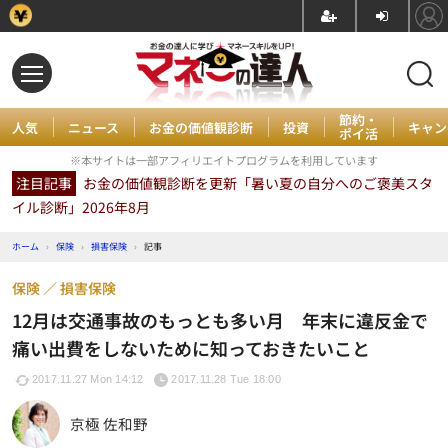
節約・
人気
ニュース
お金の価値観診断
投資
キャン
ポイ活
※本サイトは一部アフィリエイトプログラムを利用しています
注目記事
お金の価値観診断を更新「暑い夏の自分へのご褒美スタ
イル診断」2026年8月
ホーム
›
保険
›
損害保険
›
記事
保険
損害保険
12月は交通事故のもっとも多い月 年末に違反金で
痛い出費をしないために知っておきたいこと
2017.11.27 Mon 14:12
2017.11.28 Tue 18:00
京極 佐和野