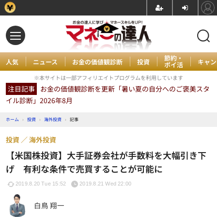
節約・
人気
ニュース
お金の価値観診断
投資
キャン
ポイ活
※本サイトは一部アフィリエイトプログラムを利用しています
注目記事
お金の価値観診断を更新「暑い夏の自分へのご褒美スタ
イル診断」2026年8月
ホーム
›
投資
›
海外投資
›
記事
投資
海外投資
【米国株投資】大手証券会社が手数料を大幅引き下
げ 有利な条件で売買することが可能に
2019.8.20 Tue 15:52
2019.8.21 Wed 22:00
白鳥 翔一