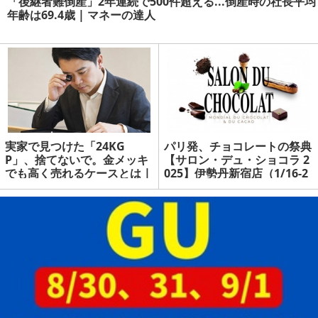
「後継者難倒産」2年連続で500件超える...倒産時の社長平均
年齢は69.4歳 | マネーの達人
実家で見つけた「24KG
パリ発、チョコレートの祭典
P」、捨てないで。金メッキ
【サロン・デュ・ショコラ 2
でも高く売れるケースとは |
025】伊勢丹新宿店（1/16-2
マネーの達人
0・1/26-29） | マネーの達
人