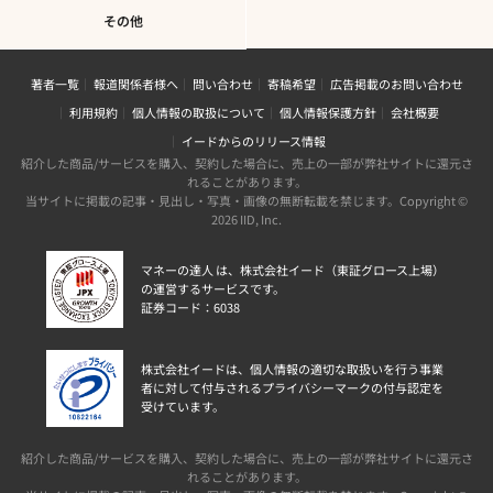
その他
著者一覧
報道関係者様へ
問い合わせ
寄稿希望
広告掲載のお問い合わせ
利用規約
個人情報の取扱について
個人情報保護方針
会社概要
イードからのリリース情報
紹介した商品/サービスを購入、契約した場合に、売上の一部が弊社サイトに還元さ
れることがあります。
当サイトに掲載の記事・見出し・写真・画像の無断転載を禁じます。Copyright ©
2026 IID, Inc.
マネーの達人 は、株式会社イード（東証グロース上場）
の運営するサービスです。
証券コード：6038
株式会社イードは、個人情報の適切な取扱いを行う事業
者に対して付与されるプライバシーマークの付与認定を
受けています。
紹介した商品/サービスを購入、契約した場合に、売上の一部が弊社サイトに還元さ
れることがあります。