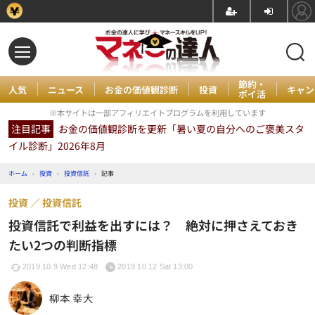
節約・
人気
ニュース
お金の価値観診断
投資
キャン
ポイ活
※本サイトは一部アフィリエイトプログラムを利用しています
注目記事
お金の価値観診断を更新「暑い夏の自分へのご褒美スタ
イル診断」2026年8月
ホーム
›
投資
›
投資信託
›
記事
投資
投資信託
投資信託で利益を出すには？ 絶対に押さえておき
たい2つの判断指標
2019.10.9 Wed 12:48
2019.10.12 Sat 13:00
柳本 幸大