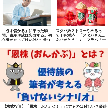
「必ず儲かる」に乗った瞬
スタバ紙ストローやめるっ
間、資産形成は失敗する。初
て！神対応！「スタバさん…
心者がやってはいけない5つ
ありがとう！」「フラペチー
のこと | マネーの達人
ノ買いまくります！」 | マネ
ーの達人
【株式投資】「恩株（おんかぶ）」にするのは難しい？優待