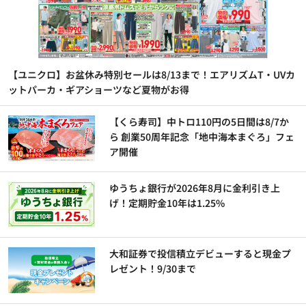
【ユニクロ】お盆休み特別セールは8/13まで！エアリズムT・UVカ
ットパーカ・ギアショーツなど夏物がお得
【くら寿司】中トロ110円の5日間は8/7か
ら 創業50周年記念「地中海本まぐろ」フェ
ア開催
ゆうちょ銀行が2026年8月に金利引き上
げ！定期貯金10年は1.25%
大和証券で投信積立デビューすると現金プ
レゼント！9/30まで