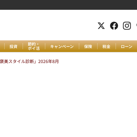
節約・
投資
キャンペーン
保険
税金
ローン
ポイ活
美スタイル診断」2026年8月