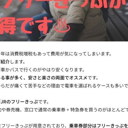
今年は消費税増税もあって費用が気になってしまいます。
ご紹介
します。
が車かバスで行くのがやはり安くなります。
いる事が多く、安さと楽さの両面でオススメ
です。
からだが痛くて苦手などの理由で電車を選ばれるケースも多い
が
JRのフリーきっぷ
です。
や券売機、窓口で通常の乗車券 + 特急券を買うのがほとんど
なフリーきっぷが用意されており、
乗車券部分はフリーきっぷ