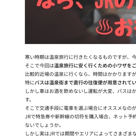
寒い時期は温泉旅行に行きたくなるものですが、
そこで今回は
温泉旅行に安く行くための小ワザを
比較的近場の温泉に行くなら、時間はかかります
特に
バスは温泉街まで直行の往復便が用意されて
しかし車はお酒を飲めないし運転が大変、バスは
す。
そこで交通手段に電車を選ぶ場合にオススメなの
JRで特急券や新幹線の切符を購入場合、ネット予約
ないでしょうか。
しかし実はJRでは期間やエリアによってさまざま