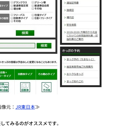
画像元：
JR東日本
≫
談してみるのがオススメです
。