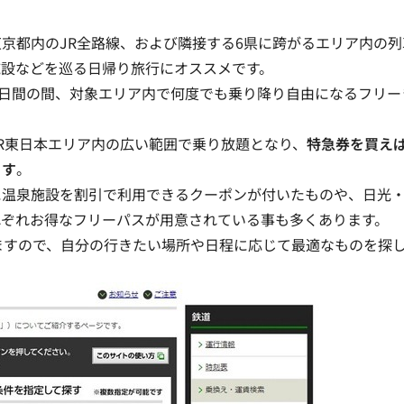
東京都内のJR全路線、および隣接する6県に跨がるエリア内の列
施設などを巡る日帰り旅行にオススメ
です。
2日間の間、対象エリア内で何度でも乗り降り自由になるフリー
R東日本エリア内の広い範囲で乗り放題となり、
特急券を買え
ます
。
に温泉施設を割引で利用できるクーポンが付いたものや、日光
れぞれお得なフリーパスが用意されている事も多くあります。
ますので、自分の行きたい場所や日程に応じて最適なものを探