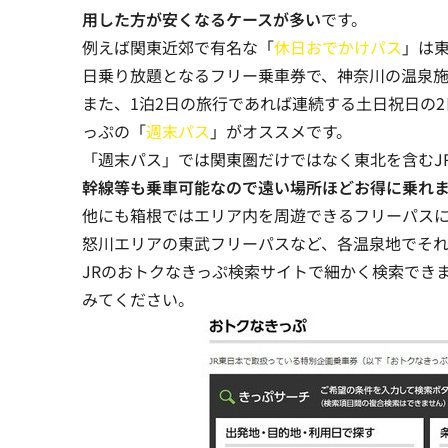
用した方が安くなるケースが多い
です。
例えば関東近郊で有名な「
休日おでかけパス
」は
日乗り放題となるフリー乗車券で、神奈川の温泉
また、
1泊2日の旅行であれば連続する土日祝日の
っぷ
の「
週末パス
」がオススメです。
「週末パス」では関東圏だけではなく東北を含むJ
幹線等も乗車可能なので遠い場所ほどお得に乗れ
他にも箱根ではエリア内を周遊できるフリーパス
怒川エリアの東武フリーパスなど、各温泉地でそ
JRのおトクなきっぷ検索サイトで細かく検索でき
みてください。