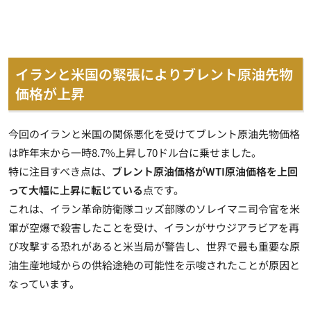
イランと米国の緊張によりブレント原油先物
価格が上昇
今回の
イランと米国の関係悪化を受けてブレント原油先物価格
は昨年末から一時8.7%上昇し70ドル台
に乗せました。
特に注目すべき点は、
ブレント原油価格がWTI原油価格を上回
って大幅に上昇に転じている
点です。
これは、イラン革命防衛隊コッズ部隊のソレイマニ司令官を米
軍が空爆で殺害したことを受け、イランがサウジアラビアを再
び攻撃する恐れがあると米当局が警告し、
世界で最も重要な原
油生産地域からの供給途絶の可能性を示唆されたことが原因
と
なっています。