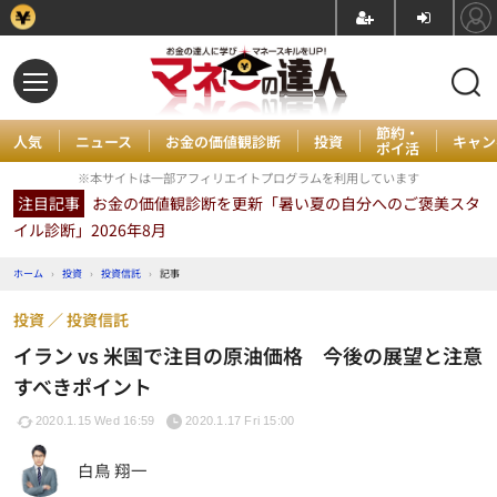
節約・
人気
ニュース
お金の価値観診断
投資
キャン
ポイ活
※本サイトは一部アフィリエイトプログラムを利用しています
注目記事
お金の価値観診断を更新「暑い夏の自分へのご褒美スタ
イル診断」2026年8月
ホーム
›
投資
›
投資信託
›
記事
投資
投資信託
イラン vs 米国で注目の原油価格 今後の展望と注意
すべきポイント
2020.1.15 Wed 16:59
2020.1.17 Fri 15:00
白鳥 翔一