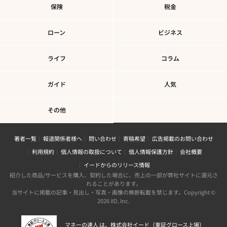
保険
税金
ローン
ビジネス
ライフ
コラム
ガイド
人気
その他
著者一覧
報道関係者様へ
問い合わせ
寄稿希望
広告掲載のお問い合わせ
利用規約
個人情報の取扱について
個人情報保護方針
会社概要
イードからのリリース情報
紹介した商品/サービスを購入、契約した場合に、売上の一部が弊社サイトに還元さ
れることがあります。
当サイトに掲載の記事・見出し・写真・画像の無断転載を禁じます。Copyright ©
2026 IID, Inc.
マネーの達人 は、株式会社イード（東証グロース上場）