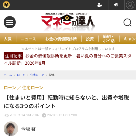
節約・
人気
ニュース
お金の価値観診断
投資
キャン
ポイ活
※本サイトは一部アフィリエイトプログラムを利用しています
注目記事
お金の価値観診断を更新「暑い夏の自分へのご褒美スタ
イル診断」2026年8月
ホーム
›
ローン
›
住宅ローン
›
記事
ローン
住宅ローン
【住まいと費用】転勤時に知らないと、出費や増税
になる3つのポイント
2020.3.14 Sat 7:04
2020.3.13 Fri 17:00
今坂 啓