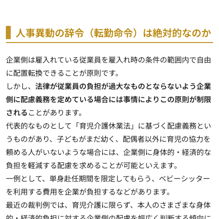
人事異動の辞令（転勤命令）は絶対的なのか
企業側は雇入れている従業員を雇入れ時の条件の範囲内で
自由
に配置転換できることが原則
です。
しかし、
法律が従業員の負担が過大なものとならないよう企業
側に配慮義務を定めている場合には事情によりこの原則が制限
される
ことがあります。
代表的なものとして「育児介護休業法」に基づく配慮義務とい
うものがあり、子どもがまだ幼く、配偶者以外に育児の協力を
頼める人がいないような場合には、企業側に身体的・経済的な
負担を軽減する配慮を求めることが可能といえます。
一例として、単身赴任期間を限定してもらう、ベビーシッター
を利用する費用を企業が負担するなどがあります。
最近の裁判例では、育児介護に限らず、
本人のさまざまな身体
的・経済的負担に対する企業側の配慮を幅広く判断する傾向
に