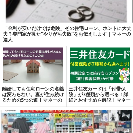
「金利が安いだけでは危険」その住宅ローン、ホントに大丈
夫？専門家が見た“やりがち失敗”をお伝えします | マネーの
達人
離婚しても住宅ローンの名義
三井住友カードは「付帯保
は変わらない。妻が住み続け
険」が7種類から選べる！詳
るための5つの道 | マネーの
細とおすすめを解説 | マネー
達人
の達人