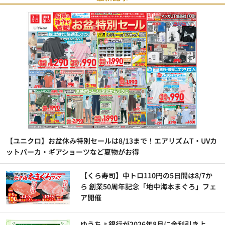
【ユニクロ】お盆休み特別セールは8/13まで！エアリズムT・UVカ
ットパーカ・ギアショーツなど夏物がお得
【くら寿司】中トロ110円の5日間は8/7か
ら 創業50周年記念「地中海本まぐろ」フェ
ア開催
ゆうちょ銀行が2026年8月に金利引き上