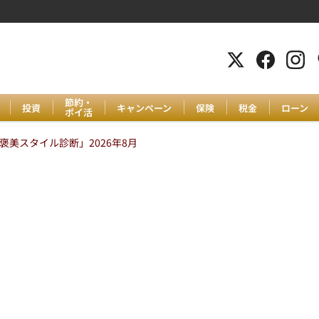
節約・
投資
キャンペーン
保険
税金
ローン
ポイ活
美スタイル診断」2026年8月