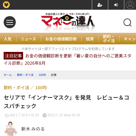
節約・
人気
ニュース
お金の価値観診断
投資
キャン
ポイ活
※本サイトは一部アフィリエイトプログラムを利用しています
注目記事
お金の価値観診断を更新「暑い夏の自分へのご褒美スタ
イル診断」2026年8月
ホーム
›
節約・ポイ活
›
100均
›
記事
節約・ポイ活
100均
セリアで「インナーマスク」を発見 レビュー＆コ
スパチェック
2021.7.16 Fri 11:51
2021.7.21 Wed 15:00
新木 みのる