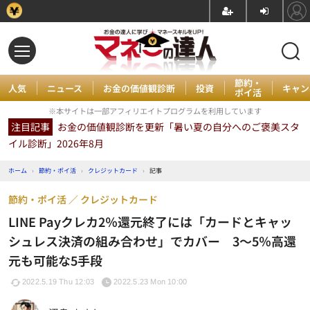
節約・
人気
ニュース
お金の価値観診断
投資
キャン
ポイ活
※本サイトは一部アフィリエイトプログラムを利用しています
注目記事
お金の価値観診断を更新「暑い夏の自分へのご褒美スタ
イル診断」2026年8月
ホーム
›
節約・ポイ活
›
クレジットカード
›
記事
節約・ポイ活
クレジットカード
LINE Payクレカ2％還元終了には「カードとキャッ
シュレス決済の組み合わせ」でカバー 3～5％高還
元も可能な5手段
2022.5.19 Thu 12:03
2022.5.23 Mon 10:00