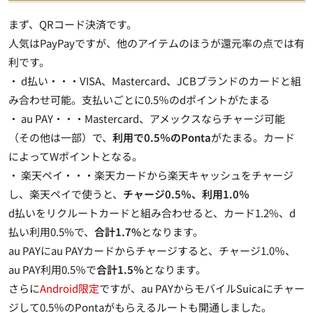
まず、QRコード決済です。
人気はPayPayですが、他のアイテムのほうが還元率の点では有
利です。
・ d払い・・・VISA、Mastercard、JCBブランドのカードと組
み合わせ可能。
支払いごとに0.5％のdポイント
がたまる
・ au PAY・・・Mastercard、アメックスならチャージ可能
（その他は一部）で、
利用で0.5％のPonta
がたまる。
カード
によってWポイント
となる。
・ 楽天ペイ・・・楽天カードから楽天キャッシュをチャージ
し、楽天ペイで使うと、
チャージ0.5％、利用1.0％
d払いをリクルートカード
と組み合わせると、カード1.2%、d
払い利用0.5%で、
合計1.7%
となります。
au PAYにau PAYカードからチャージ
すると、チャージ1.0％、
au PAY利用0.5％で
合計1.5％
となります。
さらに
Android限定
ですが、
au PAYからモバイルSuicaにチャー
ジして0.5％のPontaがもらえるルートも開通
しました。