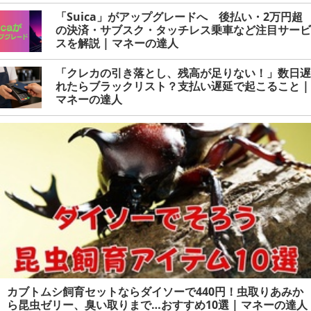
「Suica」がアップグレードへ 後払い・2万円超
の決済・サブスク・タッチレス乗車など注目サービ
スを解説 | マネーの達人
「クレカの引き落とし、残高が足りない！」数日遅
れたらブラックリスト？支払い遅延で起こること |
マネーの達人
カブトムシ飼育セットならダイソーで440円！虫取りあみか
ら昆虫ゼリー、臭い取りまで…おすすめ10選 | マネーの達人