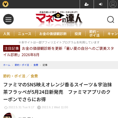
節約・
人気
ニュース
お金の価値観診断
投資
キャン
ポイ活
※本サイトは一部アフィリエイトプログラムを利用しています
注目記事
お金の価値観診断を更新「暑い夏の自分へのご褒美スタ
イル診断」2026年8月
ホーム
›
節約・ポイ活
›
食費
›
記事
節約・ポイ活
食費
ファミマのSNS映えオレンジ香るスイーツ＆宇治抹
茶フラッペが5月24日新発売 ファミマアプリのク
ーポンでさらにお得
2022.5.31 Tue 9:17
2022.6.1 Wed 11:00