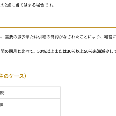
の2点に当てはまる場合です。
伴い、需要の減少または供給の制約がなされたことにより、
経営
間の同月と比べて、50％以上または30％以上50％未満減少
し
主のケース）
期間
択