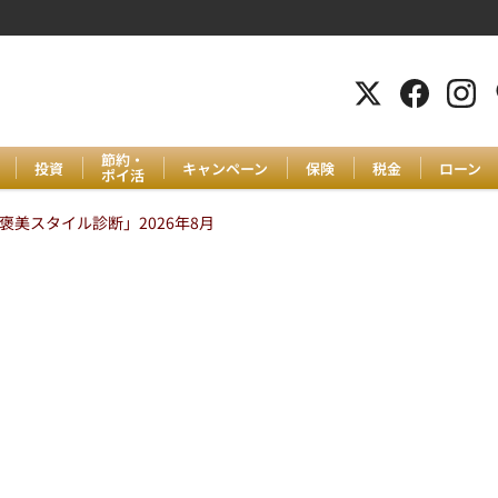
節約・
投資
キャンペーン
保険
税金
ローン
ポイ活
美スタイル診断」2026年8月