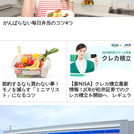
がんばらない毎日弁当のコツ4つ
節約するなら買わない事！
【新NISA】クレカ積立最新
モノを減らす「ミニマリス
情報！JCBが松井証券でのク
ト」になるコツ
レカ積立を開始へ レギュラ
ーカードの還元率低下・ポイ
活プランの優遇も | マネーの
達人