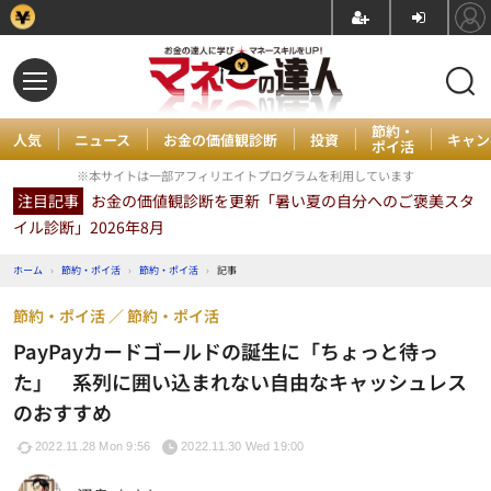
節約・
人気
ニュース
お金の価値観診断
投資
キャン
ポイ活
※本サイトは一部アフィリエイトプログラムを利用しています
注目記事
お金の価値観診断を更新「暑い夏の自分へのご褒美スタ
イル診断」2026年8月
ホーム
›
節約・ポイ活
›
節約・ポイ活
›
記事
節約・ポイ活
節約・ポイ活
PayPayカードゴールドの誕生に「ちょっと待っ
た」 系列に囲い込まれない自由なキャッシュレス
のおすすめ
2022.11.28 Mon 9:56
2022.11.30 Wed 19:00