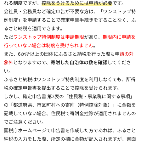
れる制度ですが、
控除をうけるためには申請が必要
です。
会社員・公務員など確定申告が不要な方は、「ワンストップ特
例制度」を申請することで確定申告手続きをすることなく、ふ
るさと納税を適用できます。
ただ
ワンストップ特例制度は申請期限
があり、
期限内に申請を
行っていない場合は制度を受けられません
。
また、6か所以上の団体にふるさと納税を行った際も申
請の対
象外
となりますので、
寄附した自治体の数を確認
してくださ
い。
ふるさと納税はワンストップ特例制度を利用しなくても、所得
税の確定申告書を提出することで控除を受けられます。
しかし、確定申告書 第2表の「住民税・事業税に関する事項」
の「都道府県、市区町村への寄附（特例控除対象）」に
金額を
記載していない場合、住民税で寄附金控除が適用されません
の
でご注意ください。
国税庁ホームページで申告書を作成した方であれば、ふるさと
納税の入力をした際、所定の欄に金額が記入されますが、書面