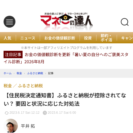
節約・
人気
ニュース
お金の価値観診断
投資
キャン
ポイ活
※本サイトは一部アフィリエイトプログラムを利用しています
注目記事
お金の価値観診断を更新「暑い夏の自分へのご褒美スタ
イル診断」2026年8月
ホーム
›
税金
›
ふるさと納税
›
記事
税金
ふるさと納税
【住民税決定通知書】ふるさと納税が控除されてな
い？ 要因と状況に応じた対処法
2023.6.17 Sat 12:12
2023.6.17 Sat 6:00
平井 拓