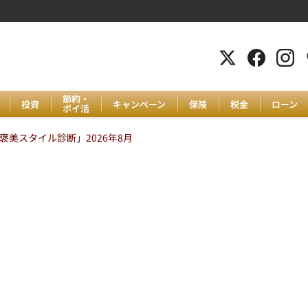
節約・
投資
キャンペーン
保険
税金
ローン
ポイ活
美スタイル診断」2026年8月