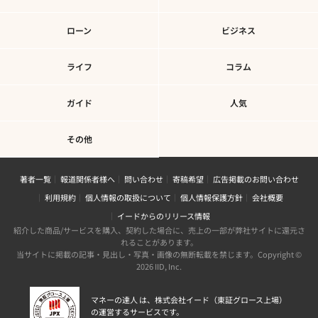
ローン
ビジネス
ライフ
コラム
ガイド
人気
その他
著者一覧
報道関係者様へ
問い合わせ
寄稿希望
広告掲載のお問い合わせ
利用規約
個人情報の取扱について
個人情報保護方針
会社概要
イードからのリリース情報
紹介した商品/サービスを購入、契約した場合に、売上の一部が弊社サイトに還元さ
れることがあります。
当サイトに掲載の記事・見出し・写真・画像の無断転載を禁じます。Copyright ©
2026 IID, Inc.
マネーの達人 は、株式会社イード（東証グロース上場）
の運営するサービスです。