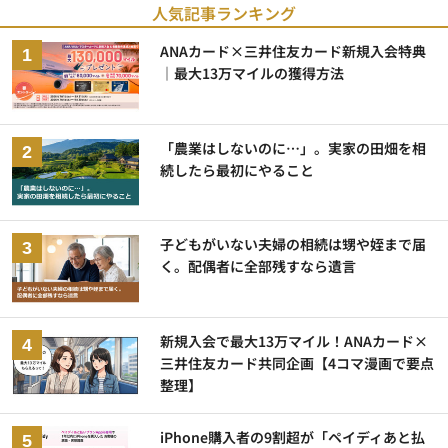
人気記事ランキング
ANAカード×三井住友カード新規入会特典
｜最大13万マイルの獲得方法
「農業はしないのに…」。実家の田畑を相
続したら最初にやること
子どもがいない夫婦の相続は甥や姪まで届
く。配偶者に全部残すなら遺言
新規入会で最大13万マイル！ANAカード×
三井住友カード共同企画【4コマ漫画で要点
整理】
iPhone購入者の9割超が「ペイディあと払