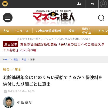
節約・
人気
ニュース
お金の価値観診断
投資
キャン
ポイ活
※本サイトは一部アフィリエイトプログラムを利用しています
注目記事
お金の価値観診断を更新「暑い夏の自分へのご褒美スタ
イル診断」2026年8月
ホーム
›
税金
›
年金
›
記事
税金
年金
老齢基礎年金はどのくらい受給できるか？保険料を
納付した期間ごとに算出
2023.11.20 Mon 20:00
小島 章彦