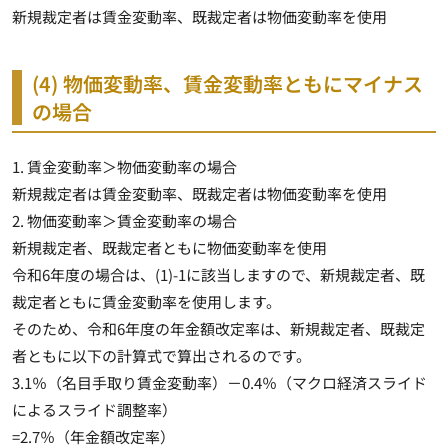
新規裁定者は賃金変動率、既裁定者は物価変動率を使用
(4) 物価変動率、賃金変動率ともにマイナス
の場合
1. 賃金変動率＞物価変動率の場合
新規裁定者は賃金変動率、既裁定者は物価変動率を使用
2. 物価変動率＞賃金変動率の場合
新規裁定者、既裁定者ともに物価変動率を使用
令和6年度の場合は、
(1)-1に該当しますので、新規裁定者、既
裁定者ともに賃金変動率を使用
します。
そのため、令和6年度の年金額改定率は、新規裁定者、既裁定
者ともに以下の計算式で算出されるのです。
3.1％（名目手取り賃金変動率）－0.4％（マクロ経済スライド
によるスライド調整率）
=
2.7％（年金額改定率）