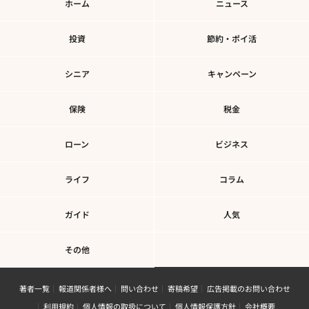
ホーム
ニュース
投資
節約・ポイ活
シニア
キャンペーン
保険
税金
ローン
ビジネス
ライフ
コラム
ガイド
人気
その他
著者一覧
報道関係者様へ
問い合わせ
寄稿希望
広告掲載のお問い合わせ
利用規約
個人情報の取扱について
個人情報保護方針
会社概要