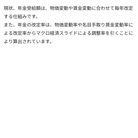
現状、年金受給額は、物価変動や賃金変動に合わせて毎年改定
する仕組みです。
また、年金の改定率は、物価変動率や名目手取り賃金変動率に
よる改定率からマクロ経済スライドによる調整率を引くことに
より算出されています。