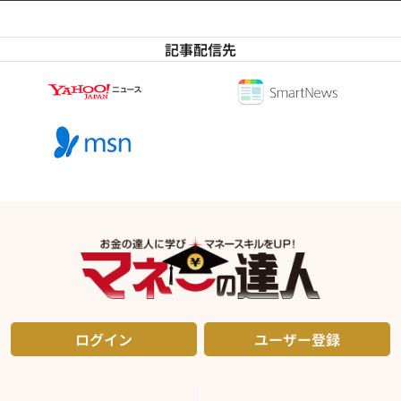
記事配信先
ログイン
ユーザー登録