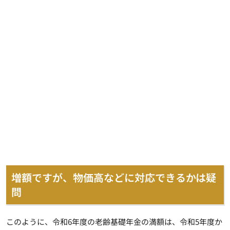
増額ですが、物価高などに対応できるかは疑
問
このように、令和6年度の老齢基礎年金の満額は、令和5年度か