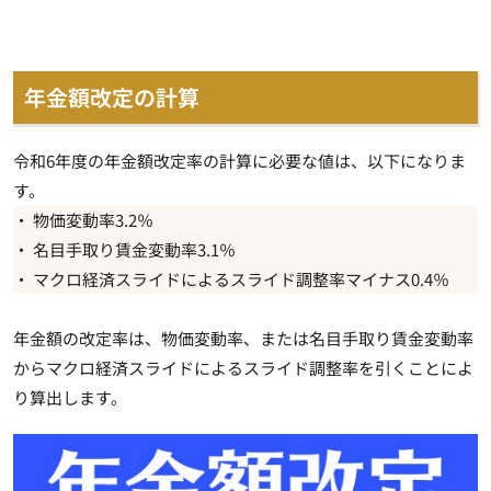
年金額改定の計算
令和6年度の年金額改定率の計算に必要な値は、以下になりま
す。
・ 物価変動率3.2％
・ 名目手取り賃金変動率3.1％
・ マクロ経済スライドによるスライド調整率マイナス0.4％
年金額の改定率は、物価変動率、または名目手取り賃金変動率
からマクロ経済スライドによるスライド調整率を引くことによ
り算出します。