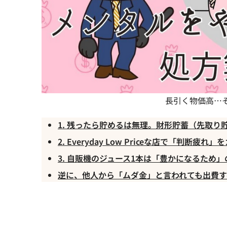
長引く物価高…
1. 残ったら貯めるは無理。財形貯蓄（先取り
2. Everyday Low Priceな店で「判断疲れ
3. 自販機のジュース1本は「豊かになるため
逆に、他人から「ムダ金」と言われても出費す