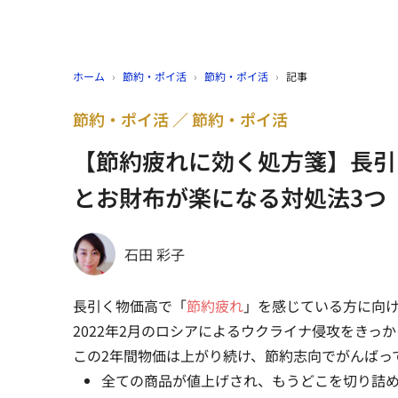
ホーム
›
節約・ポイ活
›
節約・ポイ活
›
記事
節約・ポイ活
節約・ポイ活
【節約疲れに効く処方箋】長引
とお財布が楽になる対処法3つ
石田 彩子
長引く物価高で「
節約疲れ
」を感じている方に向
2022年2月のロシアによるウクライナ侵攻をきっ
この2年間物価は上がり続け、節約志向でがんばっ
全ての商品が値上げされ、もうどこを切り詰