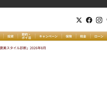
節約・
投資
キャンペーン
保険
税金
ローン
ポイ活
美スタイル診断」2026年8月