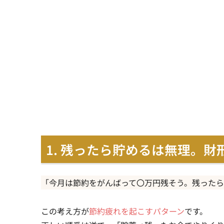
1. 残ったら貯めるは無理。
「今月は節約をがんばって〇万円残そう。残った
この考え方が
節約疲れを起こすパターン
です。