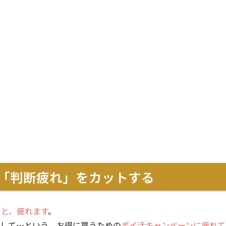
ceな店で「判断疲れ」をカットする
ると、疲れます
。
ーして…という、お得に買うための
ポイ活キャンペーンに疲れて