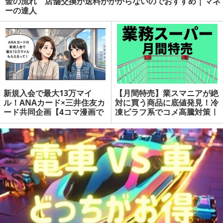
金の流れ 店舗交換が送料がかからないのでおすすめ | マネ
ーの達人
新規入会で最大13万マイ
【月間特売】業スマニアが絶
ル！ANAカード×三井住友カ
対に買う商品に底値発見！冷
ード共同企画【4コマ漫画で
凍ピラフ系でコメ高騰対策 |
要点整理】 | マネーの達人
マネーの達人