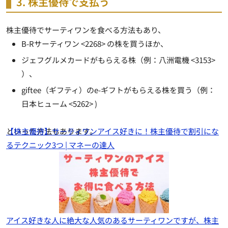
3. 株主優待で支払う
株主優待でサーティワンを食べる方法もあり、
B-Rサーティワン <2268> の株を買うほか、
ジェフグルメカードがもらえる株（例：八洲電機 <3153>
）、
giftee（ギフティ）のe-ギフトがもらえる株を買う（例：
日本ヒューム <5262> )
といった方法もあります。
【株主優待】サーティワンアイス好きに！株主優待で割引にな
るテクニック3つ | マネーの達人
アイス好きな人に絶大な人気のあるサーティワンですが、株主