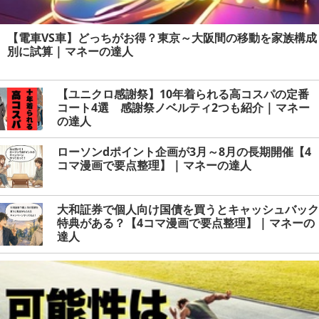
【電車VS車】どっちがお得？東京～大阪間の移動を家族構成
別に試算 | マネーの達人
【ユニクロ感謝祭】10年着られる高コスパの定番
コート4選 感謝祭ノベルティ2つも紹介 | マネー
の達人
ローソンdポイント企画が3月～8月の長期開催【4
コマ漫画で要点整理】 | マネーの達人
大和証券で個人向け国債を買うとキャッシュバック
特典がある？【4コマ漫画で要点整理】 | マネーの
達人