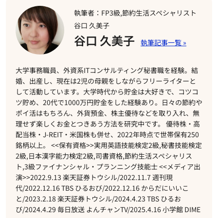
執筆者：FP3級,節約生活スペシャリスト
谷口 久美子
谷口 久美子
大学事務職員、外資系ITコンサルティング秘書職を経験。結
婚、出産し、現在は2児の母親をしながらフリーライターと
して活動しています。大学時代から貯金は大好きで、コツコ
ツ貯め、20代で1000万円貯金をした経験あり。日々の節約や
ポイ活はもちろん、外貨預金、株主優待などを取り入れ、無
理せず楽しくお金とつきあう方法を研究中です。 優待株・高
配当株・J-REIT・米国株も併せ、2022年時点で世帯保有250
銘柄以上。 <<保有資格>>実用英語技能検定2級,秘書技能検定
2級,日本漢字能力検定2級,司書資格,節約生活スペシャリス
ト,3級ファイナンシャル・プランニング技能士 <<メディア出
演>>2022.9.13 楽天証券トウシル/2022.11.7 週刊現
代/2022.12.16 TBS ひるおび/2022.12.16 からだにいいこ
と/2023.2.18 楽天証券トウシル/2024.4.23 TBS ひるお
び/2024.4.29 毎日放送 よんチャンTV/2025.4.16 小学館 DIME