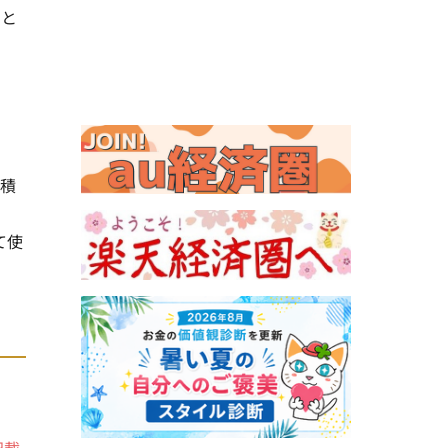
トと
面積
て使