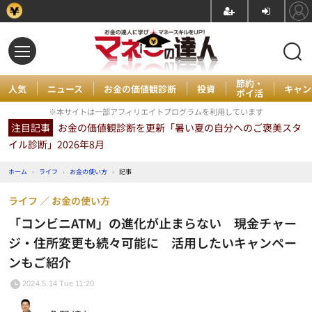
節約・
人気
ニュース
お金の価値観診断
投資
キャン
ポイ活
※本サイトは一部アフィリエイトプログラムを利用しています
注目記事
お金の価値観診断を更新「暑い夏の自分へのご褒美スタ
イル診断」2026年8月
ホーム
›
ライフ
›
お金の使い方
›
記事
ライフ
お金の使い方
「コンビニATM」の進化が止まらない 現金チャー
ジ・住所変更も続々可能に 活用したいキャンペー
ンもご紹介
2024.5.14 Tue 11:20