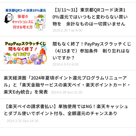
【3/11～31】東京都QRコード決済1
0％還元ではいつもと変わらない買い
物を 余計なものは一切買いません
2024.2.20 Tue 8:00
間もなく終了！PayPayスクラッチくじ
（4/15まで）参加条件 削り忘れはな
いですか？
2024.4.5 Fri 6:00
楽天経済圏「2024年夏頃ポイント還元プログラムリニューア
ル」と「楽天金融サービスの楽天ペイ・楽天ポイントカード・
楽天Edy統合」を発表
2024.4.28 Sun 11:20
【楽天ペイの請求書払い】単独使用ではNG！楽天キャッシュ
とダブル使いでポイント付与、全額還元のチャンスあり
2024.3.31 Sun 14:10