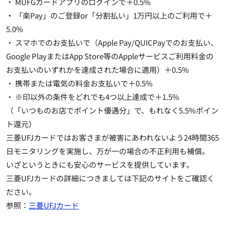
・ MUFGカードアプリのログインで
＋0.5%
・ 「楽Pay」のご登録or「分割払い」1万円以上のご利用で
＋
5.0%
・ スマホでのお支払いで（Apple Pay/QUICPayでのお支払い、
Google PlayまたはApp Store等のAppleサービスご利用料金の
お支払いのいずれかを達成された場合に適用）
＋0.5%
・ 携帯または電気の料金お支払いで
＋0.5%
・ ※印以外の条件をどれでも4つ以上達成で
＋1.5%
（「いつものお店でポイント優遇分」で、もれなく5.5%ポイン
ト還元）
三菱UFJカードではお客さまが被害にあわれないよう24時間365
日モニタリングを実施し、万が一の場合の不正利用も補償。
いざというときにも安心のサービスを提供しています。
三菱UFJカードの詳細につきましては下記のサイトをご確認く
ださい。
参照：
三菱UFJカード