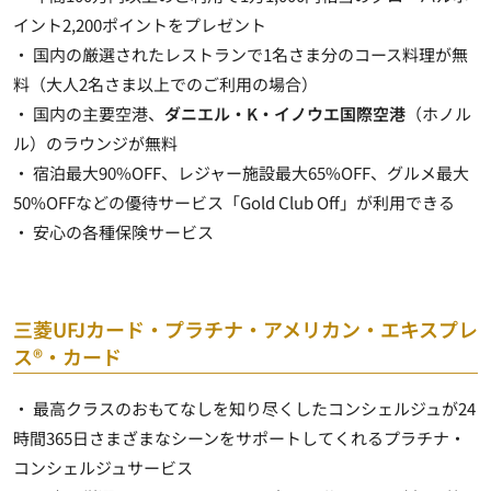
イント
2,200ポイント
をプレゼント
・ 国内の厳選されたレストランで1名さま分のコース料理が無
料（大人2名さま以上でのご利用の場合）
・ 国内の主要空港、
ダニエル・K・イノウエ国際空港
（ホノル
ル）の
ラウンジが無料
・ 宿泊最大90%OFF、レジャー施設最大65%OFF、グルメ最大
50%OFFなどの優待サービス「
Gold Club Off
」が利用できる
・ 安心の各種保険サービス
三菱UFJカード・プラチナ・アメリカン・エキスプレ
ス®・カード
・ 最高クラスのおもてなしを知り尽くしたコンシェルジュが24
時間365日さまざまなシーンをサポートしてくれるプラチナ・
コンシェルジュサービス