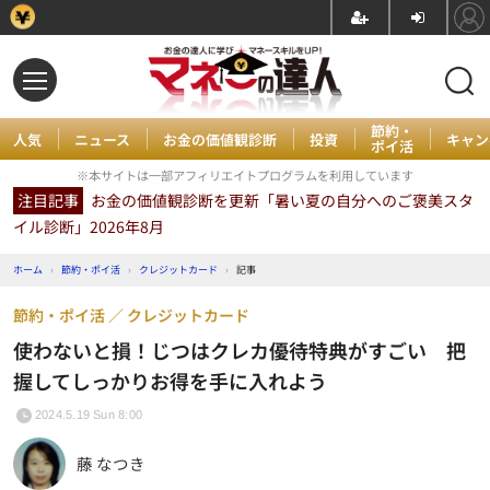
節約・
人気
ニュース
お金の価値観診断
投資
キャン
ポイ活
※本サイトは一部アフィリエイトプログラムを利用しています
注目記事
お金の価値観診断を更新「暑い夏の自分へのご褒美スタ
イル診断」2026年8月
ホーム
›
節約・ポイ活
›
クレジットカード
›
記事
節約・ポイ活
クレジットカード
使わないと損！じつはクレカ優待特典がすごい 把
握してしっかりお得を手に入れよう
2024.5.19 Sun 8:00
藤 なつき