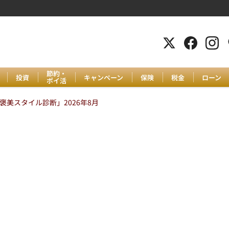
節約・
投資
キャンペーン
保険
税金
ローン
ポイ活
美スタイル診断」2026年8月