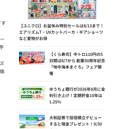
了す
【ユニクロ】お盆休み特別セールは8/13まで！
エアリズムT・UVカットパーカ・ギアショーツ
イー
など夏物がお得
芋
【くら寿司】中トロ110円の5
日間は8/7から 創業50周年記念
ズ
「地中海本まぐろ」フェア開
価
催
ゆうちょ銀行が2026年8月に金
利引き上げ！定期貯金10年は
1.25%
大和証券で投信積立デビュー
すると現金プレゼント！9/30