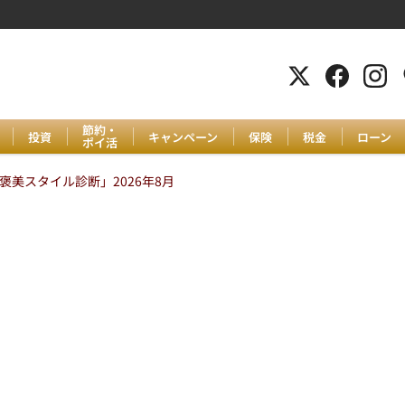
節約・
投資
キャンペーン
保険
税金
ローン
ポイ活
美スタイル診断」2026年8月