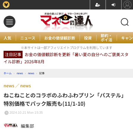
節約・
人気
ニュース
お金の価値観診断
投資
キャン
ポイ活
※本サイトは一部アフィリエイトプログラムを利用しています
注目記事
お金の価値観診断を更新「暑い夏の自分へのご褒美スタ
イル診断」2026年8月
ホーム
›
news
›
news
›
記事
news
news
ねこねことのコラボのふわふわプリン「パステル」
特別価格でパック販売も(11/1-10)
2024.10.21 Mon 15:35
編集部