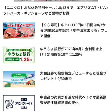
【ユニクロ】お盆休み特別セールは8/13まで！エアリズムT・UVカ
ットパーカ・ギアショーツなど夏物がお得
【くら寿司】中トロ110円の5日間は8/7か
ら 創業50周年記念「地中海本まぐろ」フェ
ア開催
ゆうちょ銀行が2026年8月に金利引き上
げ！定期貯金10年は1.25%
大和証券で投信積立デビューすると現金プ
レゼント！9/30まで
中古品の売買が身近な時代へ！ゲオ最新調
査が示す購買意識の変化