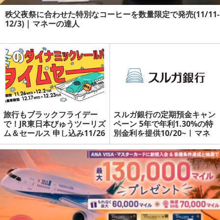
秩父夜祭に合わせた特別なコーヒーを数量限定で発売(11/11-
12/3) | マネーの達人
旅行もブラックフライデー
スルガ銀行の定期預金キャン
で！JR東日本びゅうツーリズ
ペーン 5年で年利1.30%の特
ム＆セールス 申し込み11/26
別金利を提供10/20~ | マネ
~ | マネーの達人
ーの達人