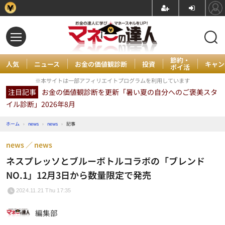
節約・
人気
ニュース
お金の価値観診断
投資
キャン
ポイ活
※本サイトは一部アフィリエイトプログラムを利用しています
注目記事
お金の価値観診断を更新「暑い夏の自分へのご褒美スタ
イル診断」2026年8月
ホーム
›
news
›
news
›
記事
news
news
ネスプレッソとブルーボトルコラボの「ブレンド
NO.1」12月3日から数量限定で発売
2024.11.21 Thu 17:35
編集部